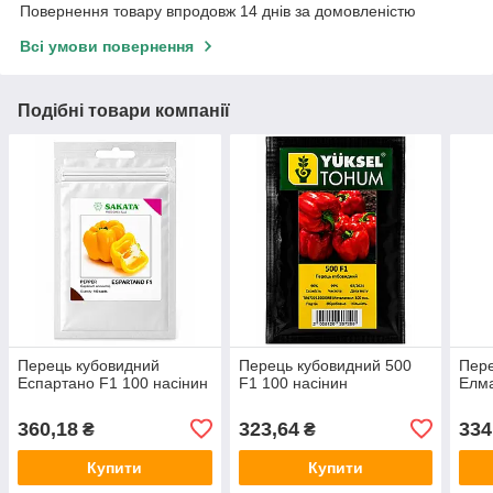
Повернення товару впродовж 14 днів за домовленістю
Всі умови повернення
Подібні товари компанії
Перець кубовидний
Перець кубовидний 500
Пере
Еспартано F1 100 насінин
F1 100 насінин
Елма
360,18
323,64
334
₴
₴
Купити
Купити