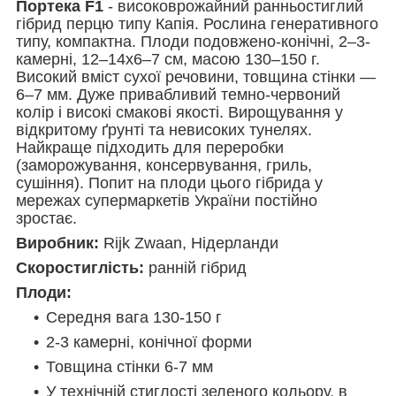
Портека F1
- високоврожайний ранньостиглий
гібрид перцю типу Капія. Рослина генеративного
типу, компактна. Плоди подовжено-конічні, 2–3-
камерні, 12–14х6–7 см, масою 130–150 г.
Високий вміст сухої речовини, товщина стінки —
6–7 мм. Дуже привабливий темно-червоний
колір і високі смакові якості. Вирощування у
відкритому ґрунті та невисоких тунелях.
Найкраще підходить для переробки
(заморожування, консервування, гриль,
сушіння). Попит на плоди цього гібрида у
мережах супермаркетів України постійно
зростає.
Виробник:
Rijk Zwaan, Нідерланди
Скоростиглість:
ранній гібрид
Плоди:
Середня вага 130-150 г
2-3 камерні, конічної форми
Товщина стінки 6-7 мм
У технічній стиглості зеленого кольору, в