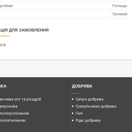
иробник
Польща
Зелений
ЦІЯ ДЛЯ ЗАМОВЛЕННЯ
0 ₴
ВКА
ДОБРИВА
овочева опт та роздріб
Сипучі добрива
капронова
Гранульовані добрива
поліпропіленові
Гелі
поліетиленові
Рідкі добрива