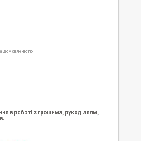
а домовленістю
ння в роботі з грошима, рукоділлям,
в.