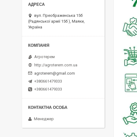
вул. Преображенська 15б
(Радянської армії 15б ), Маяки,
Україна
Агротерем
http://agroterem.com.ua
agroterem@gmail.com
+380661479333
+380661479333
Менеджер