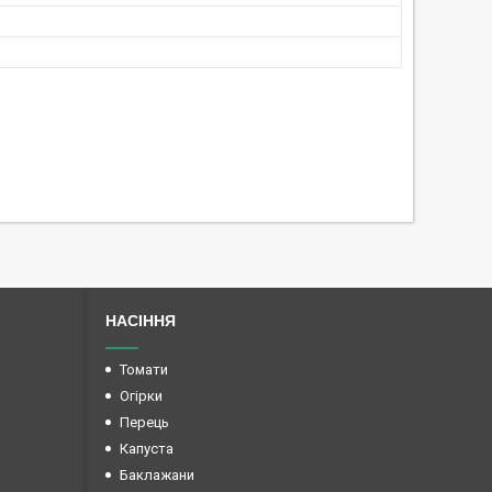
НАСІННЯ
Томати
Огірки
Перець
Капуста
Баклажани