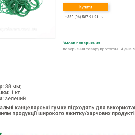
Купити
+380 (96) 587-91-91
повернення товару протягом 14 днів
з
р:
38 мм;
чки:
1 кг
и:
зелений
альні канцелярські гумки підходять для використа
нням продукції широкого вжитку/харчових продукті