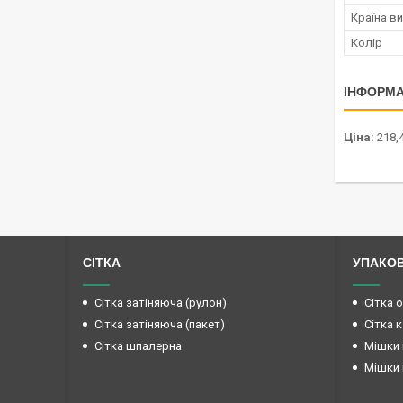
Країна в
Колір
ІНФОРМА
Ціна:
218,4
СІТКА
УПАКО
Сітка затіняюча (рулон)
Сітка 
Сітка затіняюча (пакет)
Сітка 
Сітка шпалерна
Мішки 
Мішки 