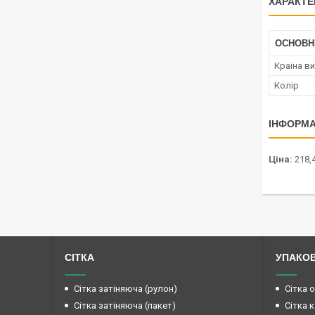
ХАРАКТЕ
ОСНОВН
Країна в
Колір
ІНФОРМА
Ціна:
218,4
СІТКА
УПАКО
Сітка затіняюча (рулон)
Сітка 
Сітка затіняюча (пакет)
Сітка 