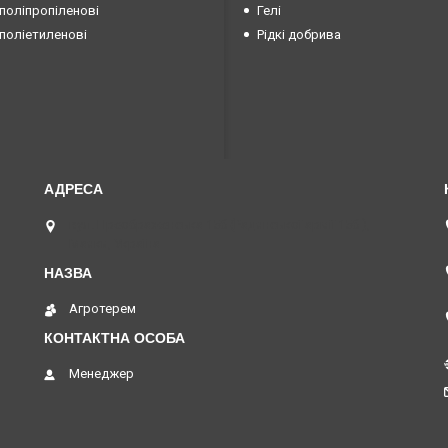
поліпропіленові
Гелі
поліетиленові
Рідкі добрива
вул. Преображенська 15б (Радянської армії 15б ),
Маяки, Україна
Агротерем
Менеджер