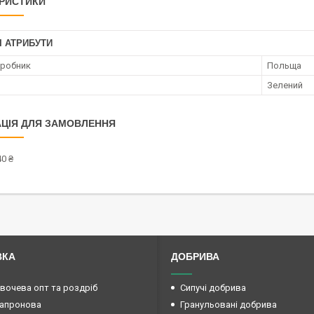
РИСТИКИ
І АТРИБУТИ
иробник
Польща
Зелений
ЦІЯ ДЛЯ ЗАМОВЛЕННЯ
0 ₴
ВКА
ДОБРИВА
овочева опт та роздріб
Сипучі добрива
капронова
Гранульовані добрива