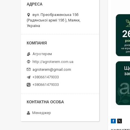
вул. Преображенська 15б
(Радянської армії 15б ), Маяки,
Україна
Агротерем
http://agroterem.com.ua
agroterem@gmail.com
+380661479333
+380661479333
Менеджер