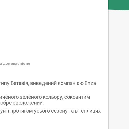
а домовленістю
 типу Батавія, виведений компанією Enza
иченого зеленого кольору, соковитим
 добре зволожений.
нті протягом усього сезону та в теплицях