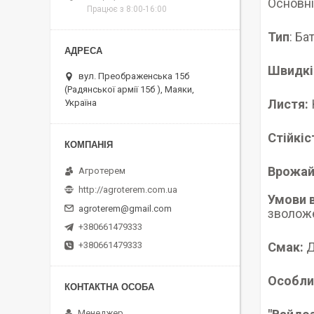
Основні
Працює з 8:00-16:00
Тип
: Ба
Швидкі
вул. Преображенська 15б
(Радянської армії 15б ), Маяки,
Листя:
Україна
Стійкіс
Врожай
Агротерем
http://agroterem.com.ua
Умови 
agroterem@gmail.com
зволоже
+380661479333
Смак:
Д
+380661479333
Особли
Менеджер