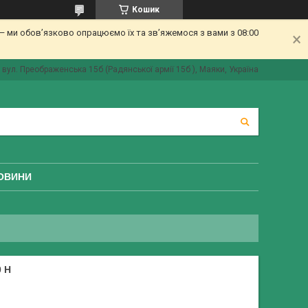
Кошик
 ми обов’язково опрацюємо їх та зв’яжемося з вами з 08:00
вул. Преображенська 15б (Радянської армії 15б ), Маяки, Україна
ОВИНИ
 Н