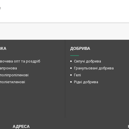
₴
ВКА
ДОБРИВА
овочева опт та роздріб
Сипучі добрива
капронова
Гранульовані добрива
поліпропіленові
Гелі
поліетиленові
Рідкі добрива