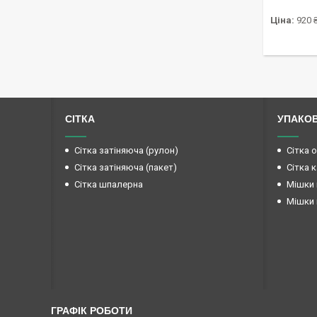
Ціна:
920 
СІТКА
УПАКО
Сітка затіняюча (рулон)
Сітка 
Сітка затіняюча (пакет)
Сітка 
Сітка шпалерна
Мішки 
Мішки 
ГРАФІК РОБОТИ