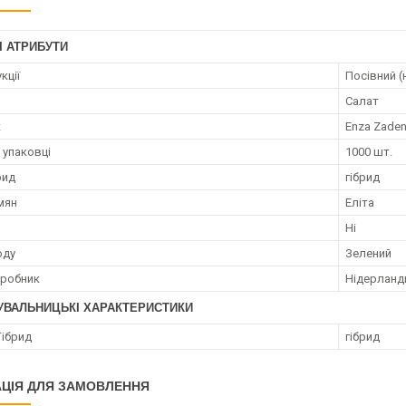
І АТРИБУТИ
кції
Посівний (
Салат
к
Enza Zade
 упаковці
1000 шт.
рид
гібрид
мян
Еліта
Ні
оду
Зелений
иробник
Нідерланд
УВАЛЬНИЦЬКІ ХАРАКТЕРИСТИКИ
Гібрид
гібрид
ЦІЯ ДЛЯ ЗАМОВЛЕННЯ