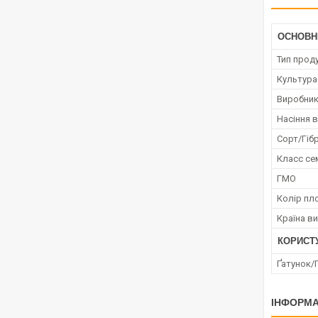
ОСНОВН
Тип проду
Культура
Виробни
Насіння в
Сорт/Гіб
Класс се
ГМО
Колір пл
Країна в
КОРИСТ
Ґатунок/
ІНФОРМА