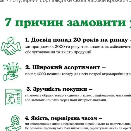
за"
- популярний сорт завдяки своїй високій врожайност