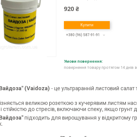
920 ₴
Купити
+380 (96) 587-91-91
повернення товару протягом 14 днів
з
Вайдоза" (Vaidoza)
- це ультраранній листовий салат
різняється великою розеткою з кучерявим листям нас
і стійкістю до стресів, включаючи спеку, якщо грунт
"Вайдоза"
підходить для вирощування у відкритому гру
к.