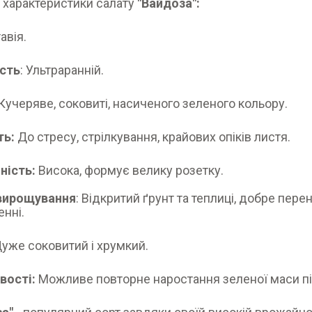
 характеристики салату
"Вайдоза":
тавія.
сть
: Ультраранній.
Кучеряве, соковиті, насиченого зеленого кольору.
ть:
До стресу, стрілкування, крайових опіків листя.
ність:
Висока, формує велику розетку.
вирощування
: Відкритий ґрунт та теплиці, добре пер
нні.
уже соковитий і хрумкий.
вості:
Можливе повторне наростання зеленої маси п