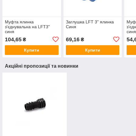
Муфта ялинка
Заглушка LFT 3" ялинка
Муф
з'єднувальна на LFT3"
Синя
з'єд
синя
син
104,65
69,16
54,
₴
₴
Купити
Купити
Акційні пропозиції та новинки