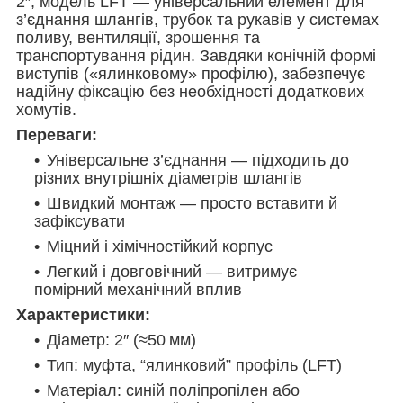
2″, модель LFT — універсальний елемент для
з’єднання шлангів, трубок та рукавів у системах
поливу, вентиляції, зрошення та
транспортування рідин. Завдяки конічній формі
виступів («ялинковому» профілю), забезпечує
надійну фіксацію без необхідності додаткових
хомутів.
Переваги:
Універсальне з’єднання — підходить до
різних внутрішніх діаметрів шлангів
Швидкий монтаж — просто вставити й
зафіксувати
Міцний і хімічностійкий корпус
Легкий і довговічний — витримує
помірний механічний вплив
Характеристики:
Діаметр: 2″ (≈50 мм)
Тип: муфта, “ялинковий” профіль (LFT)
Матеріал: синій поліпропілен або