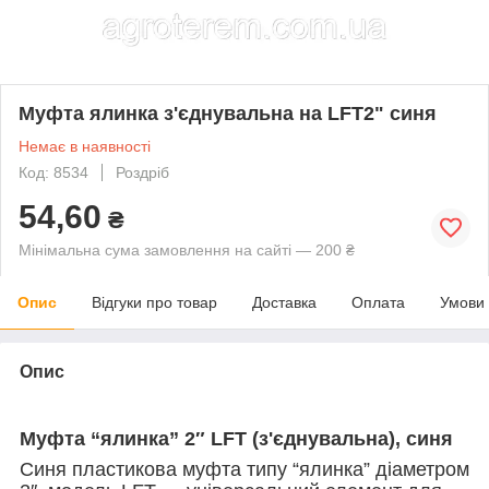
Муфта ялинка з'єднувальна на LFT2" синя
Немає в наявності
Код: 8534
Роздріб
54,60
₴
Мінімальна сума замовлення на сайті — 200 ₴
Опис
Відгуки про товар
Доставка
Оплата
Умови
Опис
Муфта “ялинка” 2″ LFT (з'єднувальна), синя
Синя пластикова муфта типу “ялинка” діаметром