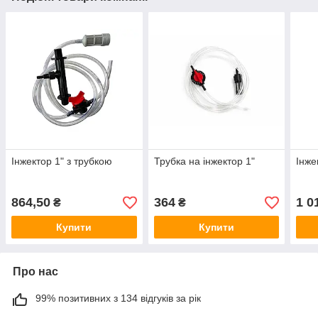
Інжектор 1" з трубкою
Трубка на інжектор 1"
Інже
864,50
364
1 0
₴
₴
Купити
Купити
Про нас
99% позитивних з 134 відгуків за рік