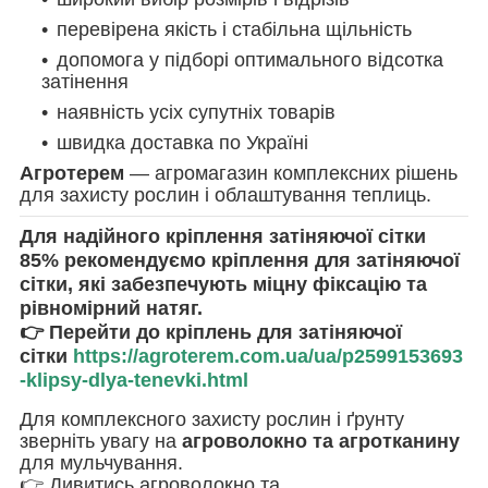
перевірена якість і стабільна щільність
допомога у підборі оптимального відсотка
затінення
наявність усіх супутніх товарів
швидка доставка по Україні
Агротерем
— агромагазин комплексних рішень
для захисту рослин і облаштування теплиць.
Для надійного кріплення затіняючої сітки
85% рекомендуємо
кріплення для затіняючої
сітки
, які забезпечують міцну фіксацію та
рівномірний натяг.
👉 Перейти до кріплень для затіняючої
сітки
https://agroterem.com.ua/ua/p2599153693
-klipsy-dlya-tenevki.html
Для комплексного захисту рослин і ґрунту
зверніть увагу на
агроволокно та агротканину
для мульчування.
👉 Дивитись агроволокно та