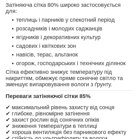
Затіняюча сітка 80% широко застосовується
для:
теплиць і парників у спекотний період
розсадників і молодих саджанців
ягідників і декоративних культур
садових і квіткових зон
навісів, терас, альтанок
огорож, господарських і технічних ділянок
Сітка ефективно знижує температуру під
накриттям, обмежує пряме сонячне світло та
зменшує випаровування вологи з ґрунту.
Переваги затіняючої сітки 85%
✔ максимальний рівень захисту від сонця
✔ глибоке, рівномірне затінення
✔ захист рослин від сонячних опіків
✔ зниження температури в теплиці
✔ хороша вентиляція без парникового ефекту
✔ стійкість до ультрафіолету та вологи