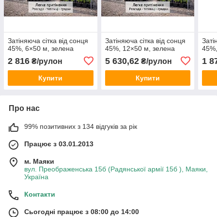
Затіняюча сітка від сонця
Затіняюча сітка від сонця
Заті
45%, 6×50 м, зелена
45%, 12×50 м, зелена
45%,
2 816
5 630,62
1 8
₴/рулон
₴/рулон
Купити
Купити
Про нас
99% позитивних з 134 відгуків за рік
Працює з 03.01.2013
м. Маяки
вул. Преображенська 15б (Радянської армії 15б ), Маяки,
Україна
Контакти
Сьогодні працює з 08:00 до 14:00