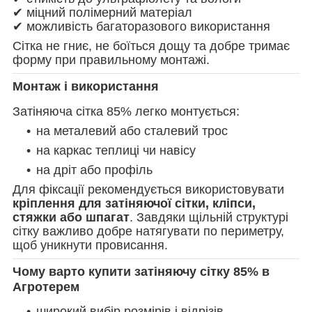
✔ міцний полімерний матеріал
✔ можливість багаторазового використання
Сітка не гниє, не боїться дощу та добре тримає
форму при правильному монтажі.
Монтаж і використання
Затіняюча сітка 85% легко монтується:
на металевий або сталевий трос
на каркас теплиці чи навісу
на дріт або профіль
Для фіксації рекомендується використовувати
кріплення для затіняючої сітки, кліпси,
стяжки або шпагат
. Завдяки щільній структурі
сітку важливо добре натягувати по периметру,
щоб уникнути провисання.
Чому варто купити затіняючу сітку 85% в
Агротерем
широкий вибір розмірів і відрізів