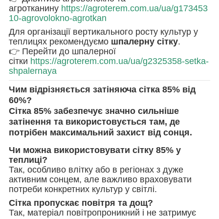
агротканину
https://agroterem.com.ua/ua/g173453
10-agrovolokno-agrotkan
Для організації вертикального росту культур у
теплицях рекомендуємо
шпалерну сітку
.
👉 Перейти до шпалерної
сітки
https://agroterem.com.ua/ua/g2325358-setka-
shpalernaya
Чим відрізняється затіняюча сітка 85% від
60%?
Сітка 85% забезпечує значно сильніше
затінення та використовується там, де
потрібен максимальний захист від сонця.
Чи можна використовувати сітку 85% у
теплиці?
Так, особливо влітку або в регіонах з дуже
активним сонцем, але важливо враховувати
потреби конкретних культур у світлі.
Сітка пропускає повітря та дощ?
Так, матеріал повітропроникний і не затримує