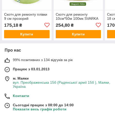
Скотч для ремонту плівки
Скотч для ремонту
Скот
9 см прозорий
10см*50м 100мк SVARKA
18 с
175,18
254,80
170
₴
₴
Купити
Купити
Про нас
99% позитивних з 134 відгуків за рік
Працює з 03.01.2013
м. Маяки
вул. Преображенська 15б (Радянської армії 15б ), Маяки,
Україна
Контакти
Сьогодні працює з 08:00 до 14:00
Показати весь графік роботи