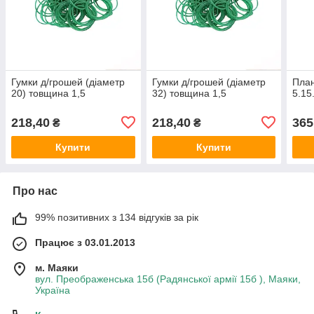
Гумки д/грошей (діаметр
Гумки д/грошей (діаметр
План
20) товщина 1,5
32) товщина 1,5
5.15
218,40
218,40
365
₴
₴
Купити
Купити
Про нас
99% позитивних з 134 відгуків за рік
Працює з 03.01.2013
м. Маяки
вул. Преображенська 15б (Радянської армії 15б ), Маяки,
Україна