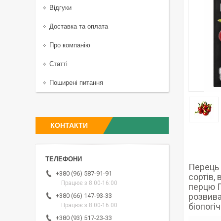
Відгуки
Доставка та оплата
Про компанію
Статті
Поширені питання
КОНТАКТИ
Перець 
+380 (96) 587-91-91
сортів,
Працює з 8:00-16:00
перцю Г
розвива
+380 (66) 147-93-33
біопогі
Працює з 8:00-16:00
+380 (93) 517-23-33