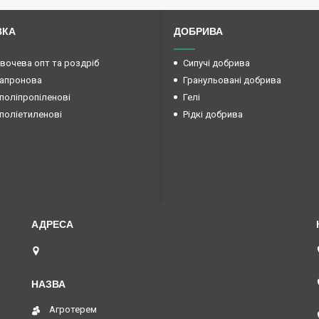
ВКА
ДОБРИВА
овочева опт та роздріб
Сипучі добрива
капронова
Гранульовані добрива
поліпропіленові
Гелі
поліетиленові
Рідкі добрива
вул. Преображенська 15б (Радянської армії 15б ),
Маяки, Україна
Агротерем