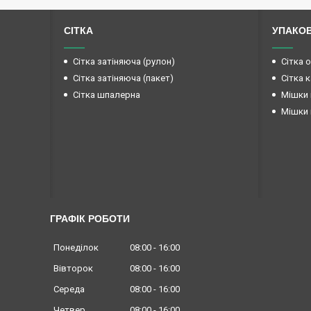
СІТКА
УПАКО
Сітка затіняюча (рулон)
Сітка 
Сітка затіняюча (пакет)
Сітка 
Сітка шпалерна
Мішки 
Мішки 
ГРАФІК РОБОТИ
Понеділок
08:00
16:00
Вівторок
08:00
16:00
Середа
08:00
16:00
Четвер
08:00
16:00