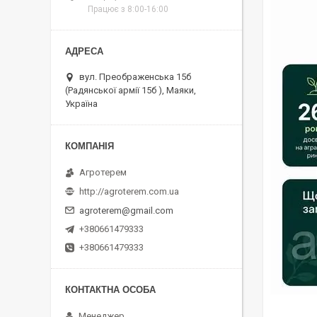
Працює з 8:00-16:00
вул. Преображенська 15б
(Радянської армії 15б ), Маяки,
Україна
Агротерем
http://agroterem.com.ua
agroterem@gmail.com
+380661479333
+380661479333
Менеджер