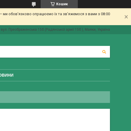
Кошик
 ми обов’язково опрацюємо їх та зв’яжемося з вами з 08:00
вул. Преображенська 15б (Радянської армії 15б ), Маяки, Україна
ОВИНИ