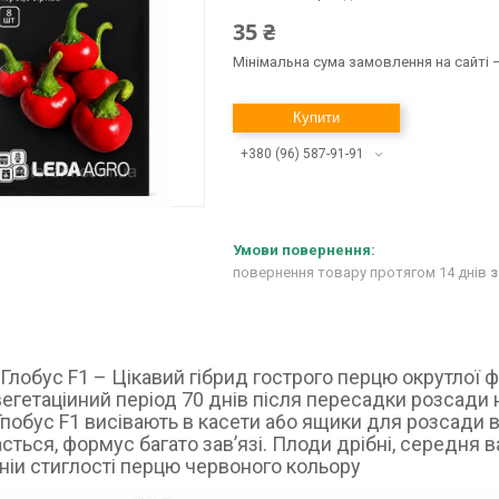
35 ₴
Мінімальна сума замовлення на сайті —
Купити
+380 (96) 587-91-91
повернення товару протягом 14 днів
з
Глобус F1 – Цікавий гібрид гострого перцю окрутлої
 вегетаціиний період 70 днів після пересадки розсади 
побус F1 висівають в касети a6o ящики для розсади 
сться, формус багато зав’язі. Плоди дрібні, середня ва
чніи стиглості перцю червоного кольору