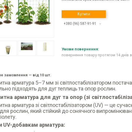
Купити
+380 (96) 587-91-91
повернення товару протягом 14 днів
з
е замовлення — від 10 шт.
тна арматура 5–7 мм зі світлостабілізатором постача
льно підходять для дуг теплиць та опор рослин.
итна арматура для дуг та опор (зі світлостабіліз
тна арматура зі світлостабілізатором (UV) — це суча
 для рослин, який стійкий до сонячного випромінюван
іолету.
и UV-добавкам арматура: