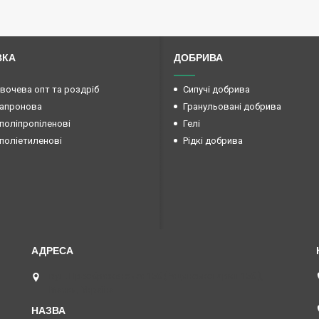
ВКА
ДОБРИВА
овочева опт та роздріб
Сипучі добрива
капронова
Гранульовані добрива
поліпропіленові
Гелі
поліетиленові
Рідкі добрива
вул. Преображенська 15б (Радянської армії 15б ),
Маяки, Україна