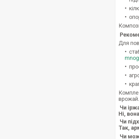
кіл
опо
Компози
Рекоме
Для пов
ста
mnog
про
агр
кра
Комплек
врожай
Чи ірж
Ні, вон
Чи підх
Так, а
Чи мож