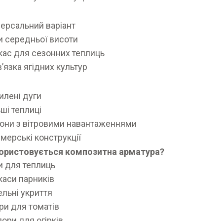
версальний варіант
и середньої висоти
кас для сезонних теплиць
в’язка ягідних культур
илені дуги
ьші теплиці
іони з вітровими навантаженнями
мерські конструкції
ористовується композитна арматура?
и для теплиць
каси парників
ельні укриття
ри для томатів
пори для огірків