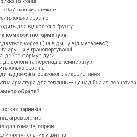
крихка на сонці
ize:18px">не втрачає гнучкість
жить кілька сезонів
ходить для відкритого ґрунту
ги композитної арматури
ддається корозії (на відміну від металевої)
 та зручна у транспортуванні
а, добре формує дуги
а до вологи та перепадів температур
ть кілька сезонів
дить для багаторазового використання
тна арматура для теплиць — це надійна альтернатива
іаметр обрати?
 легких парників
 під агроволокно
ів для томатів, огірків
еликих тунельних укриттів