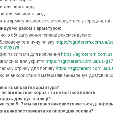
ки для винограду
ри для малини та ягід
тна арматура широко застосовується у городництві 
ндуємо разом з арматурою
ного облаштування теплиці рекомендуємо:
білізовану тепличну плівку
https://agroterem.com.ua/ua
oletnyaya
філі та зигзаги для кріплення
https://agroterem.com.ua
оволокно для укриття
https://agroterem.com.ua/ua/g1
пельну стрічку для поливу
https://agroterem.com.ua/u
сне використання матеріалів забезпечує довговічніст
.
авіє композитна арматура?
а не піддається корозії та не боїться вологи.
одить для дуг теплиці?
рматура 5–7 мм активно використовується для форм
на використовувати як опору для рослин?