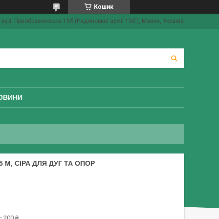
Кошик
вул. Преображенська 15б (Радянської армії 15б ), Маяки, Україна
ОВИНИ
 М, СІРА ДЛЯ ДУГ ТА ОПОР
 200 ₴