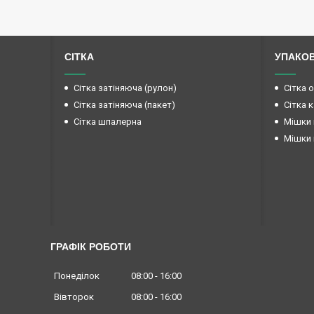
СІТКА
УПАКО
Сітка затіняюча (рулон)
Сітка 
Сітка затіняюча (пакет)
Сітка 
Сітка шпалерна
Мішки 
Мішки 
ГРАФІК РОБОТИ
Понеділок
08:00
16:00
Вівторок
08:00
16:00