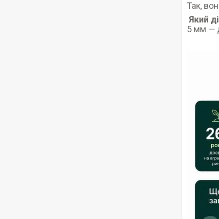
Так, вон
Який д
5 мм — 