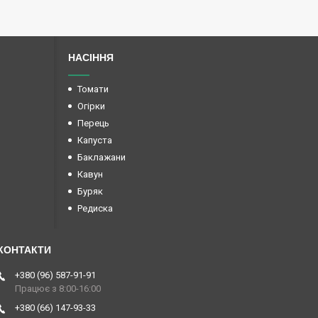
НАСІННЯ
Томати
Огірки
Перець
Капуста
Баклажани
Кавун
Буряк
Редиска
+380 (96) 587-91-91
Працює з 8:00-16:00
+380 (66) 147-93-33