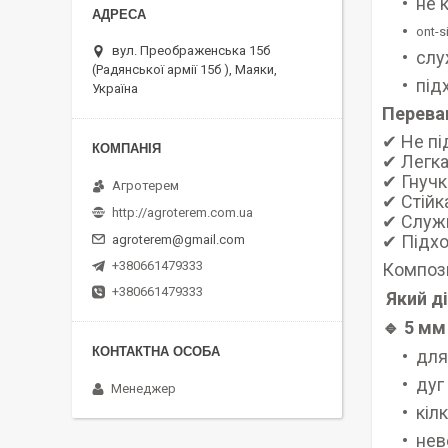
не 
ont-s
вул. Преображенська 15б
слу
(Радянської армії 15б ), Маяки,
під
Україна
Перева
✔ Не пі
✔ Легка
✔ Гнучк
Агротерем
✔ Стійк
http://agroterem.com.ua
✔ Служи
✔ Підхо
agroterem@gmail.com
+380661479333
Компози
+380661479333
Який д
🔹 5 мм
для
дуг
Менеджер
кілк
нев