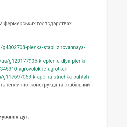
та фермерських господарствах.
/g4302708-plenka-stabilizirovannaya-
/ua/g120177905-kreplenie-dlya-plenki
7345310-agrovolokno-agrotkan
a/g117697053-krapelna-strichka-buhtah
ь тепличної конструкції та стабільний
ування дуг.