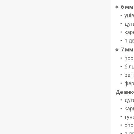
🔹 6 мм
уні
дуг
кар
під
🔹 7 мм
пос
біл
рег
фер
Де вик
дуг
кар
тун
опо
під