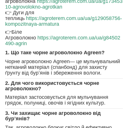
агроволокна
https://agroterem.com.ua/ua/g173453
10-agrovolokno-agrotkan
👉 Дуги для
теплиць
https://agroterem.com.ua/ua/g129058756-
kompozitnaya-armatura
👉Біле
Агроволокно
https://agroterem.com.ua/ua/g84502
490-agrin
1. Що таке чорне агроволокно Agreen?
Чорне агроволокно Agreen— це мульчувальний
нетканий матеріал (спанбонд) для захисту
ґрунту від бурʼянів і збереження вологи.
2. Для чого використовується чорне
агроволокно?
Матеріал застосовується для мульчування
грядок, полуниці, овочів і ягідних культур.
3. Чи захищає чорне агроволокно від
бурʼянів?
Так, агроволокно блокує світло й ефективно