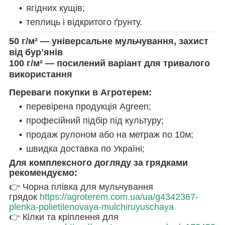
ягідних кущів;
теплиць і відкритого ґрунту.
50 г/м²
— універсальне мульчування, захист
від бурʼянів
100 г/м²
— посилений варіант для тривалого
використання
Переваги покупки в Агротерем:
перевірена продукція Agreen;
професійний підбір під культуру;
продаж рулоном або на метраж по 10м;
швидка доставка по Україні;
Для комплексного догляду за грядками
рекомендуємо:
👉 Чорна плівка для мульчування
грядок
https://agroterem.com.ua/ua/g4342367-
plenka-polietilenovaya-mulchiruyuschaya
👉 Кілки та кріплення для