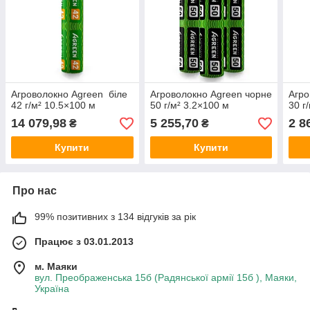
Агроволокно Agreen біле
Агроволокно Agreen чорне
Агро
42 г/м² 10.5×100 м
50 г/м² 3.2×100 м
30 г
14 079,98
5 255,70
2 8
₴
₴
Купити
Купити
Про нас
99% позитивних з 134 відгуків за рік
Працює з 03.01.2013
м. Маяки
вул. Преображенська 15б (Радянської армії 15б ), Маяки,
Україна