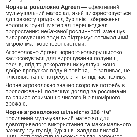
Чорне агроволокно Agreen
— ефективний
мульчувальний матеріал, який використовується
для захисту грядок від бурʼянів і збереження
вологи в ґрунті. Матеріал перешкоджає
проростанню небажаної рослинності, зменшує
випаровування води та підтримує оптимальний
мікроклімат кореневої системи.
Агроволокно Agreen чорного кольору широко
застосовується для вирощування полуниці,
овочів, ягід та декоративних культур. Воно
добре пропускає воду й повітря, не загниває, не
пліснявіє та не потребує зняття під час поливу.
Чорне агроволокно значно скорочує потребу в
прополюванні, полегшує догляд за рослинами
та сприяє отриманню чистого й рівномірного
врожаю.
Чорне агроволокно щільністю
100 г/м²
—
посилений мульчувальний матеріал для
довготривалого використання та максимального
захисту ґрунту від бур’янів. Завдяки високій
щільності ефективно блокує світло, запобігає