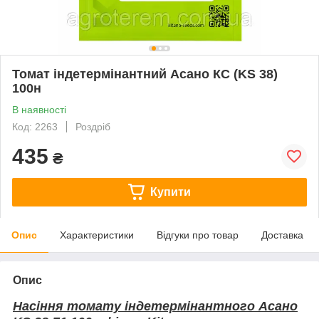
Томат індетермінантний Асано КС (KS 38)
100н
В наявності
Код: 2263
Роздріб
435
₴
Купити
Опис
Характеристики
Відгуки про товар
Доставка
Опис
Насіння томату індетермінантного Асано