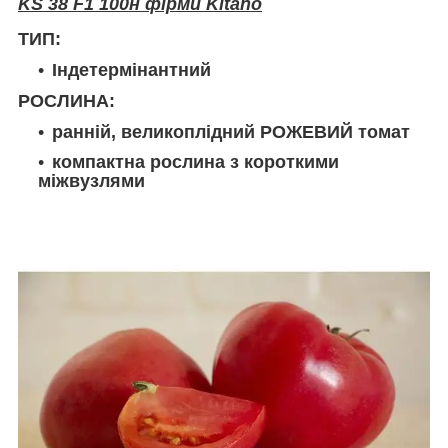
KS 38 F1 100н фірми Kitano
ТИП:
Індетермінантний
РОСЛИНА:
ранній, великоплідний РОЖЕВИЙ томат
компактна рослина з короткими
міжвузлями