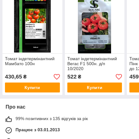
Томат індетермінантний
Томат індетермінантний
Тома
Мамбато 100н
Вегас F1 500н. д/п
Пінк
10/2020
до 1
430,65
522
459
₴
₴
Купити
Купити
Про нас
99% позитивних з 135 відгуків за рік
Працює з 03.01.2013