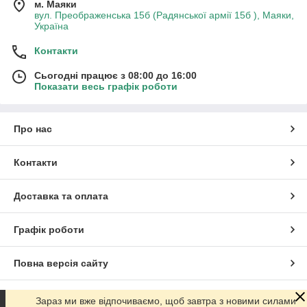
м. Маяки
вул. Преображенська 15б (Радянської армії 15б ), Маяки,
Україна
Контакти
Сьогодні працює з 08:00 до 16:00
Показати весь графік роботи
Про нас
Контакти
Доставка та оплата
Графік роботи
Повна версія сайту
Сайт створено на маркетплейсі
Prom.ua
Зараз ми вже відпочиваємо, щоб завтра з новими силами