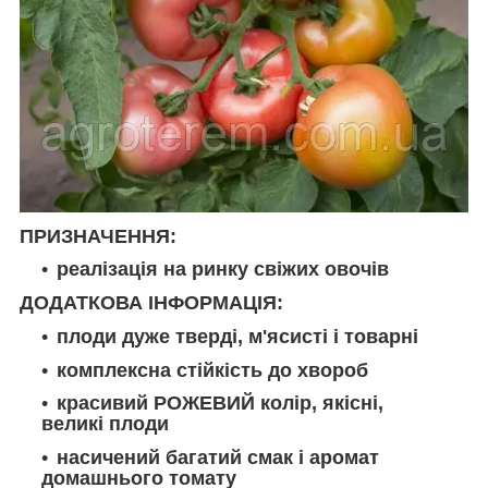
ПРИЗНАЧЕННЯ:
реалізація на ринку свіжих овочів
ДОДАТКОВА ІНФОРМАЦІЯ:
плоди дуже тверді, м'ясисті і товарні
комплексна стійкість до хвороб
красивий РОЖЕВИЙ колір, якісні,
великі плоди
насичений багатий смак і аромат
домашнього томату