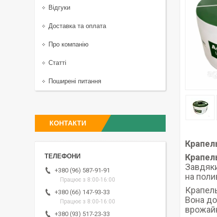
Відгуки
Доставка та оплата
Про компанію
Статті
Поширені питання
КОНТАКТИ
​Крапел
Крапел
Завдяки
+380 (96) 587-91-91
на поли
Працює з 8:00-16:00
Крапель
+380 (66) 147-93-33
Вона до
Працює з 8:00-16:00
врожайн
+380 (93) 517-23-33