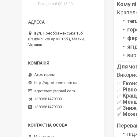
Кому пі
Працює з 8:00-16:00
Крапель
теп
гор
вул. Преображенська 15б
фер
(Радянської армії 15б ), Маяки,
Україна
ягі
вир
Для чог
Викорис
Агротерем
✅
Екон
http://agroterem.com.ua
✅
Рівн
agroterem@gmail.com
✅
Кращ
+380661479333
✅
Менш
✅
Зниж
+380661479333
✅
Можл
Переваг
під
Менеджер