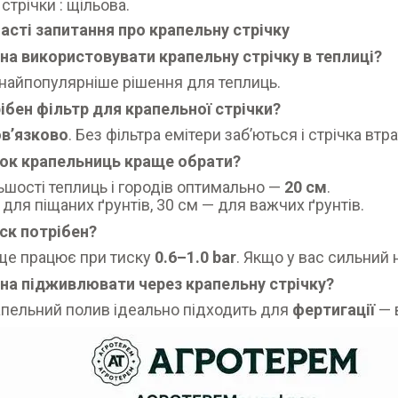
 стрічки : щільова.
асті запитання про крапельну стрічку
а використовувати крапельну стрічку в теплиці?
 найпопулярніше рішення для теплиць.
ібен фільтр для крапельної стрічки?
в’язково
. Без фільтра емітери заб’ються і стрічка втр
рок крапельниць краще обрати?
ьшості теплиць і городів оптимально —
20 см
.
 для піщаних ґрунтів, 30 см — для важчих ґрунтів.
ск потрібен?
ще працює при тиску
0.6–1.0 bar
. Якщо у вас сильний 
на підживлювати через крапельну стрічку?
апельний полив ідеально підходить для
фертигації
— 