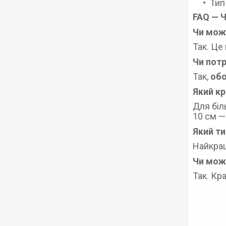
Тип
FAQ — Ч
Чи можн
Так. Це
Чи потр
Так,
обо
Який к
Для біл
10 см —
Який ти
Найкра
Чи мож
Так. Кр