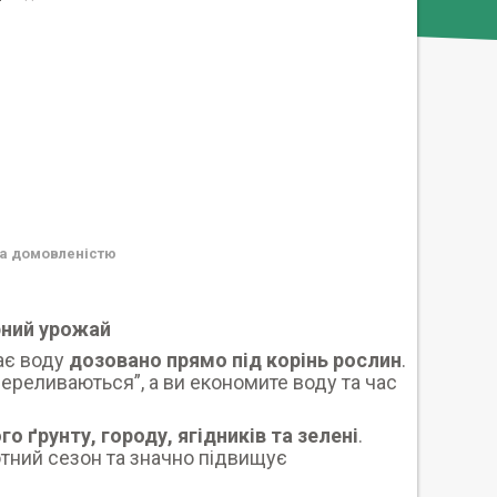
а домовленістю
рний урожай
ає воду
дозовано прямо під корінь рослин
.
ереливаються”, а ви економите воду та час
го ґрунту, городу, ягідників та зелені
.
отний сезон та значно підвищує