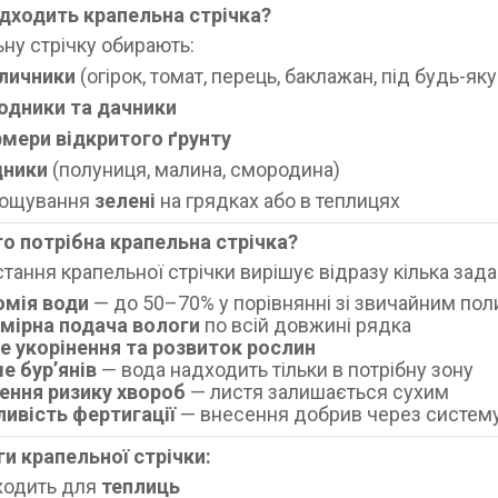
дходить крапельна стрічка?
ну стрічку обирають:
личники
(огірок, томат, перець, баклажан, під будь-яку
одники та дачники
мери відкритого ґрунту
дники
(полуниця, малина, смородина)
ощування
зелені
на грядках або в теплицях
о потрібна крапельна стрічка?
тання крапельної стрічки вирішує відразу кілька зада
омія води
— до 50–70% у порівнянні зі звичайним по
омірна подача вологи
по всій довжині рядка
е укорінення та розвиток рослин
е бур’янів
— вода надходить тільки в потрібну зону
ення ризику хвороб
— листя залишається сухим
ивість фертигації
— внесення добрив через систем
и крапельної стрічки:
ходить для
теплиць