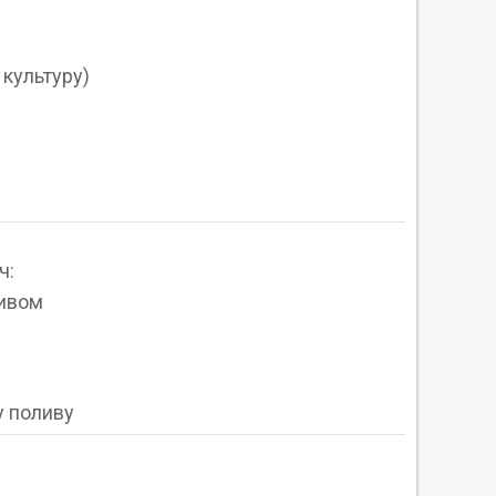
 культуру)
ч:
ливом
у поливу