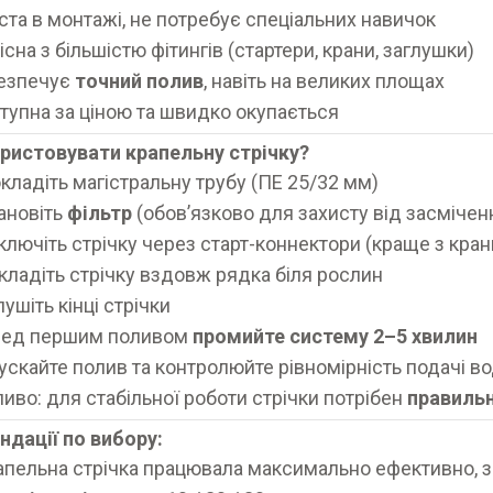
ста в монтажі, не потребує спеціальних навичок
існа з більшістю фітингів (стартери, крани, заглушки)
езпечує
точний полив
, навіть на великих площах
тупна за ціною та швидко окупається
ристовувати крапельну стрічку?
кладіть магістральну трубу (ПЕ 25/32 мм)
ановіть
фільтр
(обов’язково для захисту від засмічен
ключіть стрічку через старт-коннектори (краще з кра
кладіть стрічку вздовж рядка біля рослин
лушіть кінці стрічки
ед першим поливом
промийте систему 2–5 хвилин
ускайте полив та контролюйте рівномірність подачі в
иво: для стабільної роботи стрічки потрібен
правильн
дації по вибору:
пельна стрічка працювала максимально ефективно, зв