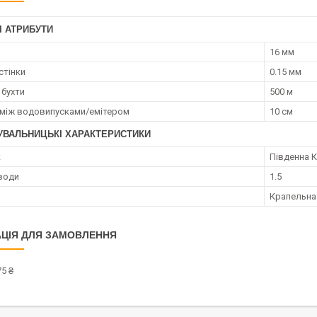
І АТРИБУТИ
16 мм
стінки
0.15 мм
бухти
500 м
 між водовипусками/емітером
10 см
УВАЛЬНИЦЬКІ ХАРАКТЕРИСТИКИ
к
Південна 
води
1.5
Крапельна
ЦІЯ ДЛЯ ЗАМОВЛЕННЯ
5 ₴