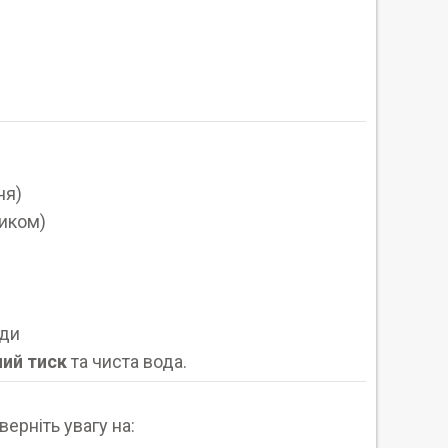
ня)
ником)
оди
ий тиск
та чиста вода.
ерніть увагу на: