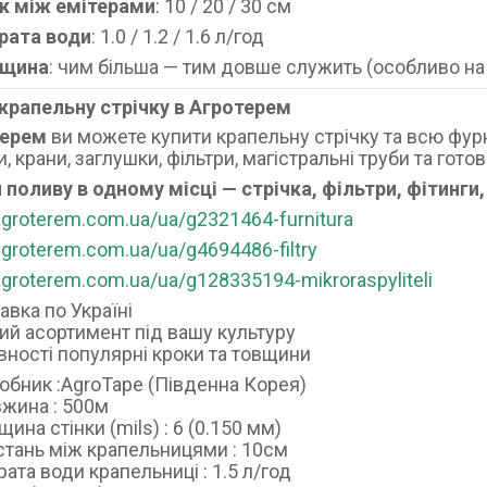
к між емітерами
: 10 / 20 / 30 см
рата води
: 1.0 / 1.2 / 1.6 л/год
вщина
: чим більша — тим довше служить (особливо на
крапельну стрічку в Агротерем
терем
ви можете купити крапельну стрічку та всю фур
, крани, заглушки, фільтри, магістральні труби та гото
 поливу в одному місці — стрічка, фільтри, фітинги
/agroterem.com.ua/ua/g2321464-furnitura
/agroterem.com.ua/ua/g4694486-filtry
/agroterem.com.ua/ua/g128335194-mikroraspyliteli
авка по Україні
й асортимент під вашу культуру
вності популярні кроки та товщини
обник :AgroTape (Південна Корея)
жина : 500м
щина стінки (mils) : 6 (0.150 мм)
стань між крапельницями : 10см
рата води крапельниці : 1.5 л/год