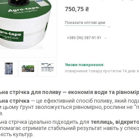
750,75 ₴
Показати оптові ціни
+380 (96) 587-91-91
повернення товару протягом 14 днів
з
ьна стрічка для поливу — економія води та рівномі
ьна стрічка
— це ефективний спосіб поливу, який под
 цьому ґрунт зволожується рівномірно, рослини не “п
в.
на стрічка ідеально підходить для
теплиць,
відкрито
помагає отримати стабільний результат навіть у спек
ість культур.