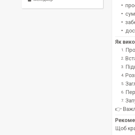
про
сум
заб
дос
Як вико
Про
Вст
Під
Роз
Заг
Пер
Зап
👉 Важл
Рекомен
Щоб кра