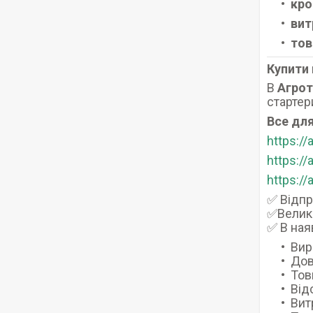
кро
вит
то
Купити 
В
Агро
стартери
Все для
https:/
https:/
https:/
✅ Відпр
✅Велики
✅ В ная
Вир
Дов
Тов
Від
Вит