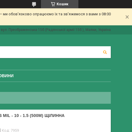
Кошик
 ми обов’язково опрацюємо їх та зв’яжемося з вами з 08:00
вул. Преображенська 15б (Радянської армії 15б ), Маяки, Україна
ОВИНИ
IL - 10 - 1.5 (500М) ЩІЛИННА
Код:
7959