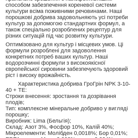
способом забезпечення кореневої системи
культури всіма поживними речовинами. Наші
порошкові добрива задовольняють усі потреби
культур за допомогою стандартних формул, а
також спеціально розроблених рецептур для
різних ситуацій під час розвитку культури.
Оптимізовано для культур і місцевих умов. Ці
формули розроблені для задоволення
конкретних потреб ваших культур. Наші
водорозчинні формули з високоякісної
європейської сировини забезпечують здоровий
ріст і високу врожайність.
Характеристика добрива ГроГрін NPK 3-10-
40 + TE:
Строки внесення: зростання та дозрівання
плодів;
Тип: комплексне мінеральне добриво у вигляді
порошку;
Виробник: Lima (Бельгія);
Склад: Азот 3%, Фосфор 10%, Калій 40%;
Мікроелементи: Молібден 0,0018%; Бор 0,01%;