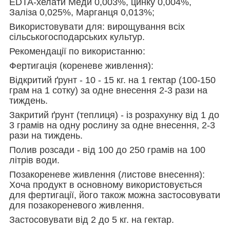
EDTA-хелати Меди 0,003%, цинку 0,004%,
Заліза 0,025%, Марганця 0,013%;
Використовувати для: вирощування всіх
сільськогосподарських культур.
Рекомендації по використанню:
Фертигація (кореневе живлення):
Відкритий ґрунт - 10 - 15 кг. на 1 гектар (100-150
грам на 1 сотку) за одне внесення 2-3 рази на
тиждень.
Закритий ґрунт (теплиця) - із розрахунку від 1 до
3 грамів на одну рослину за одне внесення, 2-3
рази на тиждень.
Полив розсади - від 100 до 250 грамів на 100
літрів води.
Позакореневе живлення (листове внесення):
Хоча продукт в основному використовується
для фертигації, його також можна застосовувати
для позакореневого живлення.
Застосовувати від 2 до 5 кг. на гектар.