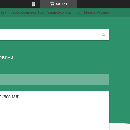
Кошик
вул. Преображенська 15б (Радянської армії 15б ), Маяки, Україна
ОВИНИ
Г (500 МЛ)