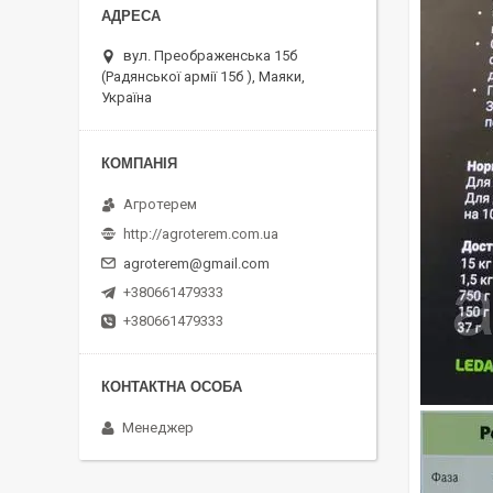
вул. Преображенська 15б
(Радянської армії 15б ), Маяки,
Україна
Агротерем
http://agroterem.com.ua
agroterem@gmail.com
+380661479333
+380661479333
Менеджер