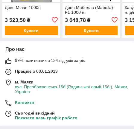
Диня Мілан 1000н
Диня Мабелла (Mabella)
Каву
F1 1000 н.
н. д
3 523,50
3 648,78
3 1
₴
₴
Купити
Купити
Про нас
99% позитивних з 134 відгуків за рік
Працює з 03.01.2013
м. Маяки
вул. Преображенська 15б (Радянської армії 15б ), Маяки,
Україна
Контакти
Сьогодні вихідний
Показати весь графік роботи