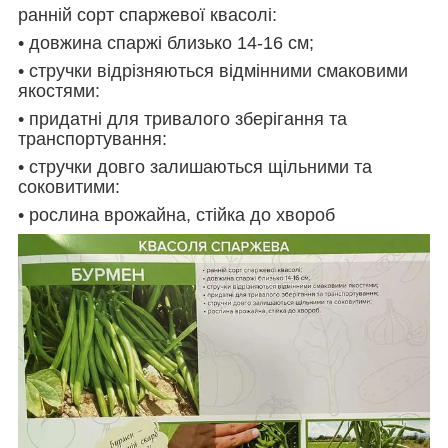
ранній сорт спаржевої квасолі:
• довжина спаржі близько 14-16 см;
• стручки вiдрiзняються вiдмiнними смаковими
якостями:
• придатнi для тривалого зберiгання та
транспортування:
• стручки довго залишаються щiльними та
соковитими:
• рослина врожайна, стійка до хвороб