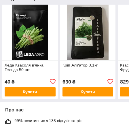
Леда Квасоля в'янка
Кріп Аліґатор 0,1кг
Квас
Гельда 50 шт.
Фруі
40
630
829
₴
₴
Купити
Купити
Про нас
99% позитивних з 135 відгуків за рік