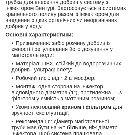
трубка для внесення добрив у систему з
інжектором Вентурі. Застосовується в системах
крапельного поливу разом із інжектором для
введення рідких органічних чи неорганічних
добрив у воду.
Основні характеристики:
Призначення: забір розчину добрив із
ємності і регулювання його дозування у
магістраль води;
Матеріал: ПВХ, стійкий до водорозчинних
добрив і ультрафіолету;
Робочий тиск: від ~2 атмосфер;
Монтаж: одна сторона на інжектор
відповідного діаметра (1″), протилежна — з
фільтром у ємність з маточним розчином;
Укомплектований
краном і фільтром
для
зручності експлуатації;
Рекомендація: діаметр магістральної
труби має бути на
½″ більше
, ніж діаметр
інжектора, щоб система працювала