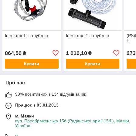
Інжектор 1" з трубкою
Інжектор 2" з трубкою
(PS)
H
864,50
1 010,10
273
₴
₴
Купити
Купити
Про нас
99% позитивних з 134 відгуків за рік
Працює з 03.01.2013
м. Маяки
вул. Преображенська 15б (Радянської армії 15б ), Маяки,
Україна