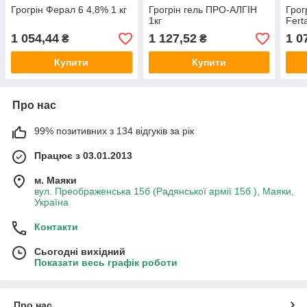
Грогрін Ферал 6 4,8% 1 кг
Грогрін гель ПРО-АЛГІН
Грог
1кг
Fert
1 054,44
1 127,52
1 0
₴
₴
Купити
Купити
Про нас
99% позитивних з 134 відгуків за рік
Працює з 03.01.2013
м. Маяки
вул. Преображенська 15б (Радянської армії 15б ), Маяки,
Україна
Контакти
Сьогодні вихідний
Показати весь графік роботи
Про нас