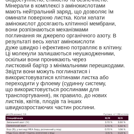
Мінерали в комплексі з амінокислотами
мають нейтральний заряд, що дозволяє їм
оминати поверхню листка. Коли хелати
амінокислот досягають клітинної мембрани,
вони розпізнаються механізмами
поглинання як джерело органічного азоту. В
результаті весь хелат амінокислоти
дуже швидко і ефективно потрапляє в клітину.
Ці молекули залишаються неушкодженими,
оскільки вони проникають через
листковий бар'єр з мінімальними перешкодами.
Звідти вони можуть поглинатися і
використовуватися клітинами листка або
переходити у флоему (судинну систему,
що використовується рослинами для
транспортування), як правило, до нових
листків, квітів, плодів та інших
швидкозростаючих частин рослини.