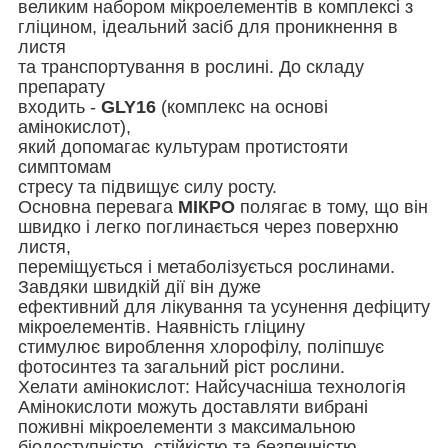
великим набором мікроелементів в комплексі з
гліцином, ідеальний засіб для проникнення в
листя
та транспортування в рослині. До складу
препарату
входить -
GLY16
(комплекс на основі
амінокислот),
який допомагає культурам протистояти
симптомам
стресу та підвищує силу росту.
Основна перевага
МІКРО
полягає в тому, що він
швидко і легко поглинається через поверхню
листя,
переміщується і метаболізується рослинами.
Завдяки швидкій дії він дуже
ефективний для лікування та усунення дефіциту
мікроелементів. Наявність гліцину
стимулює вироблення хлорофілу, поліпшує
фотосинтез та загальний ріст рослини.
Хелати амінокислот: Найсучасніша технологія
Амінокислоти можуть доставляти вибрані
поживні мікроелементи з максимальною
біодоступністю, стійкістю та безпечністю.