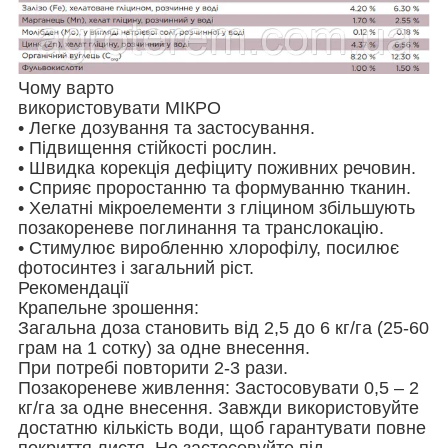
Чому варто
використовувати МІКРО
• Легке дозування та застосування.
• Підвищення стійкості рослин.
• Швидка корекція дефіциту поживних речовин.
• Сприяє проростанню та формуванню тканин.
• Хелатні мікроелементи з гліцином збільшують
позакореневе поглинання та транслокацію.
• Стимулює виробленню хлорофілу, посилює
фотосинтез і загальний ріст.
Рекомендації
Крапельне зрошення:
Загальна доза становить від 2,5 до 6 кг/га (25-60
грам на 1 сотку) за одне внесення.
При потребі повторити 2-3 рази.
Позакореневе живлення: Застосовувати 0,5 – 2
кг/га за одне внесення. Завжди використовуйте
достатню кількість води, щоб гарантувати повне
покриття листя. Не застосовуйте під