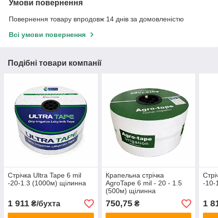
Умови повернення
Повернення товару впродовж 14 днів за домовленістю
Всі умови повернення
Подібні товари компанії
Стрічка Ultra Tape 6 mil
Крапельна стрічка
Стрі
-20-1.3 (1000м) щілинна
AgroTape 6 mil - 20 - 1.5
-10-
(500м) щілинна
1 911
750,75
1 8
₴/бухта
₴