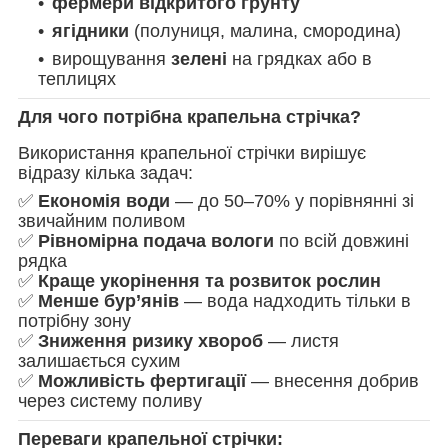
фермери відкритого ґрунту
ягідники
(полуниця, малина, смородина)
вирощування
зелені
на грядках або в
теплицях
Для чого потрібна крапельна стрічка?
Використання крапельної стрічки вирішує
відразу кілька задач:
✅
Економія води
— до 50–70% у порівнянні зі
звичайним поливом
✅
Рівномірна подача вологи
по всій довжині
рядка
✅
Краще укорінення та розвиток рослин
✅
Менше бур’янів
— вода надходить тільки в
потрібну зону
✅
Зниження ризику хвороб
— листя
залишається сухим
✅
Можливість фертигації
— внесення добрив
через систему поливу
Переваги крапельної стрічки: