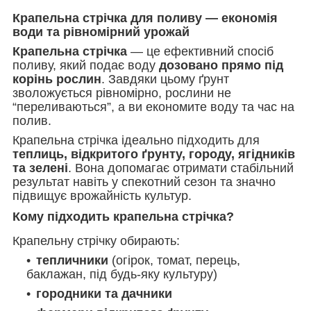
Крапельна стрічка для поливу — економія
води та рівномірний урожай
Крапельна стрічка
— це ефективний спосіб
поливу, який подає воду
дозовано прямо під
корінь рослин
. Завдяки цьому ґрунт
зволожується рівномірно, рослини не
“переливаються”, а ви економите воду та час на
полив.
Крапельна стрічка ідеально підходить для
теплиць,
відкритого ґрунту, городу, ягідників
та зелені
. Вона допомагає отримати стабільний
результат навіть у спекотний сезон та значно
підвищує врожайність культур.
Кому підходить крапельна стрічка?
Крапельну стрічку обирають:
тепличники
(огірок, томат, перець,
баклажан, під будь-яку культуру)
городники та дачники