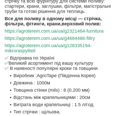
стрічку та всю фурнітуру для системи поливу:
стартери, крани, заглушки, фільтри, магістральні
труби та готові рішення для теплиць.
Все для поливу в одному місці — стрічка,
фільтри, фітинги, крани,верховий полив:
https://agroterem.com.ua/ua/g2321464-furnitura
https://agroterem.com.ua/ua/g4694486-filtry
https://agroterem.com.ua/ua/g128335194-
mikroraspyliteli
✅ Відправка по Україні
✅Великий асортимент під вашу культуру
✅ В наявності популярні кроки та товщини
Виробник :АgroTape (Південна Корея)
Довжина : 1000м
Товщина стінки (mils) : 8 (0.200 мм)
Відстань між крапельницями : 20см
Витрата води крапельниці : 1.5 л/год
Тип стрічки : щільова.