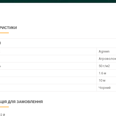
РИСТИКИ
І
к
Agreen
Агроволо
ь
50 г/м2
1.6 м
10 м
Чорний
ЦІЯ ДЛЯ ЗАМОВЛЕННЯ
2 ₴