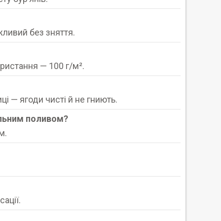
жливий без зняття.
ристання — 100 г/м².
і — ягоди чисті й не гниють.
ельним поливом?
м.
ації.