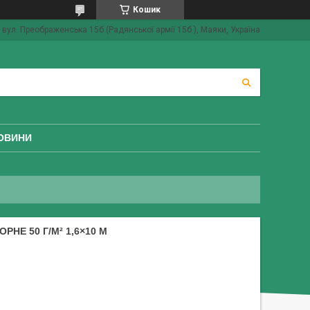
Кошик
вул. Преображенська 15б (Радянської армії 15б ), Маяки, Україна
ОВИНИ
НЕ 50 Г/М² 1,6×10 М