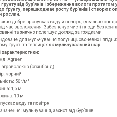
 ґрунту від бур’янів і збереження вологи протягом
до ґрунту, перешкоджає росту бур’янів і створює 
и рослин.
окно добре пропускає воду й повітря, ідеально поєд
під час зволоження. Забезпечує чисті плоди без конта
ванні та значно полегшує догляд за грядками.
доване для мульчування полуниці, овочевих і ягідних
ому ґрунті та теплицях
як мульчувальний шар
.
 характеристики:
нд: Agreen
: агроволокно (спанбонд)
ір: чорний
ьність: 50г/м²
ина: 1,6 м
жина: 10 м
пускає воду та повітря
значення: мульчування, захист від бурʼянів