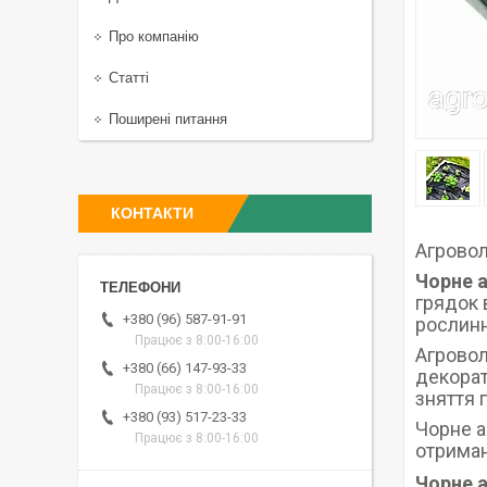
Про компанію
Статті
Поширені питання
КОНТАКТИ
Агровол
Чорне 
грядок 
+380 (96) 587-91-91
рослинн
Працює з 8:00-16:00
Агровол
+380 (66) 147-93-33
декорат
Працює з 8:00-16:00
зняття 
+380 (93) 517-23-33
Чорне а
Працює з 8:00-16:00
отриман
Чорне 