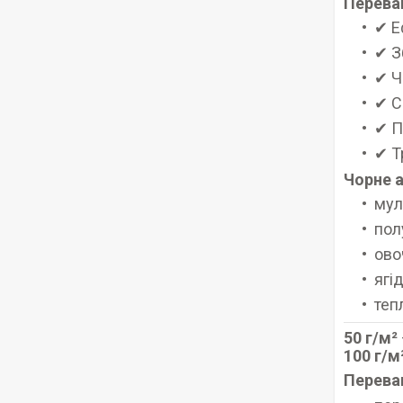
Перева
✔ Е
✔ З
✔ Ч
✔ С
✔ П
✔ Т
Чорне 
мул
пол
ово
ягі
теп
50 г/м²
100 г/м
Переваг