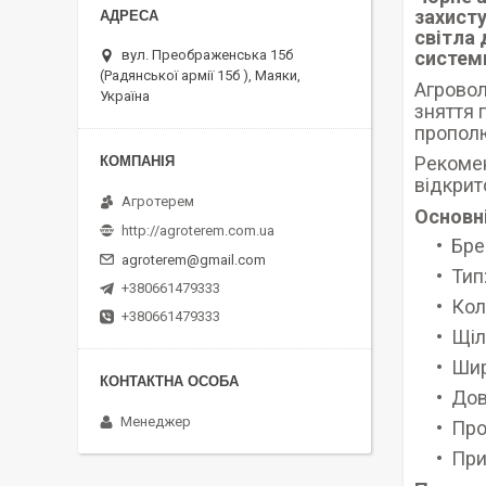
захисту
світла 
систем
вул. Преображенська 15б
(Радянської армії 15б ), Маяки,
Агровол
Україна
зняття 
прополю
Рекомен
відкрит
Агротерем
Основні
http://agroterem.com.ua
Бре
agroterem@gmail.com
Тип
+380661479333
Кол
+380661479333
Щіл
Шир
Дов
Менеджер
Про
При