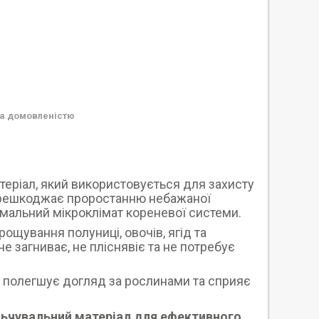
а домовленістю
еріал, який використовується для захисту
 перешкоджає проростанню небажаної
мальний мікроклімат кореневої системи.
щування полуниці, овочів, ягід та
е загниває, не пліснявіє та не потребує
, полегшує догляд за рослинами та сприяє
льчувальний матеріал для ефективного