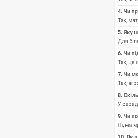
4. Чи п
Так, ма
5. Яку 
Для біл
6. Чи п
Так, це
7. Чи 
Так, аг
8. Скіл
У серед
9. Чи п
Ні, мат
10. Як 