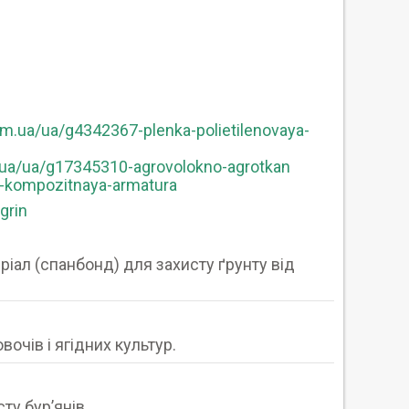
om.ua/ua/g4342367-plenka-polietilenovaya-
.ua/ua/g17345310-agrovolokno-agrotkan
-kompozitnaya-armatura
grin
іал (спанбонд) для захисту ґрунту від
очів і ягідних культур.
ту бурʼянів.