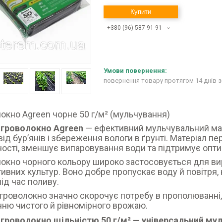
Купити
+380 (96) 587-91-91
повернення товару протягом 14 днів
з
окно Agreen чорне 50 г/м² (мульчування)
агроволокно Agreen
— ефективний мульчувальний мат
від бурʼянів і збереження вологи в ґрунті. Матеріал
ості, зменшує випаровування води та підтримує опти
окно чорного кольору широко застосовується для виро
ивних культур. Воно добре пропускає воду й повітря, н
під час поливу.
гроволокно значно скорочує потребу в прополюванні
ню чистого й рівномірного врожаю.
агроволокно щільністю
50 г/м²
— універсальний му