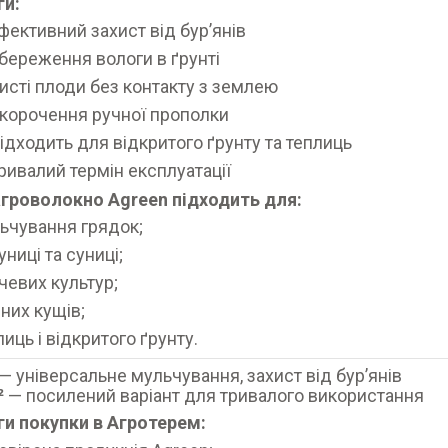
ги:
фективний захист від бурʼянів
береження вологи в ґрунті
исті плоди без контакту з землею
корочення ручної прополки
ідходить для відкритого ґрунту та теплиць
ривалий термін експлуатації
агроволокно Agreen підходить для:
ьчування грядок;
униці та суниці;
чевих культур;
дних кущів;
лиць і відкритого ґрунту.
— універсальне мульчування, захист від бурʼянів
²
— посилений варіант для тривалого використання
и покупки в Агротерем: