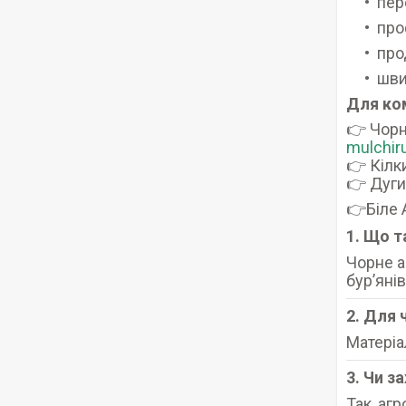
пер
про
про
шви
Для ко
👉 Чорн
mulchir
👉 Кілк
👉 Дуги
👉Біле
1. Що т
Чорне а
бурʼяні
2. Для
Матеріа
3. Чи з
Так, аг