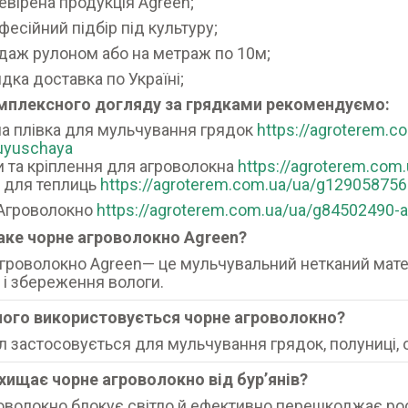
евірена продукція Agreen;
фесійний підбір під культуру;
даж рулоном або на метраж по 10м;
дка доставка по Україні;
мплексного догляду за грядками рекомендуємо:
а плівка для мульчування грядок
https://agroterem.c
uyuschaya
и та кріплення для агроволокна
https://agroterem.com
 для теплиць
https://agroterem.com.ua/ua/g129058756
 Агроволокно
https://agroterem.com.ua/ua/g84502490-a
аке чорне агроволокно Agreen?
гроволокно Agreen— це мульчувальний нетканий матер
в і збереження вологи.
 чого використовується чорне агроволокно?
л застосовується для мульчування грядок, полуниці, ов
ахищає чорне агроволокно від бурʼянів?
роволокно блокує світло й ефективно перешкоджає рос