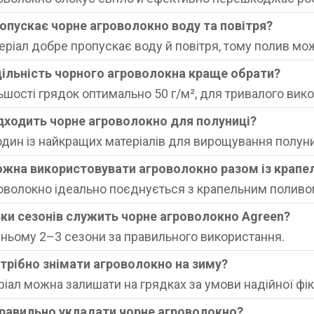
ропускає чорне агроволокно воду та повітря?
теріал добре пропускає воду й повітря, тому полив мо
щільність чорного агроволокна краще обрати?
ьшості грядок оптимально 50 г/м², для тривалого вико
ідходить чорне агроволокно для полуниці?
 один із найкращих матеріалів для вирощування полуниц
можна використовувати агроволокно разом із крап
роволокно ідеально поєднується з крапельним поливо
ьки сезонів служить чорне агроволокно Agreen?
ньому 2–3 сезони за правильного використання.
отрібно знімати агроволокно на зиму?
еріал можна залишати на грядках за умови надійної фікс
правильно укладати чорне агроволокно?