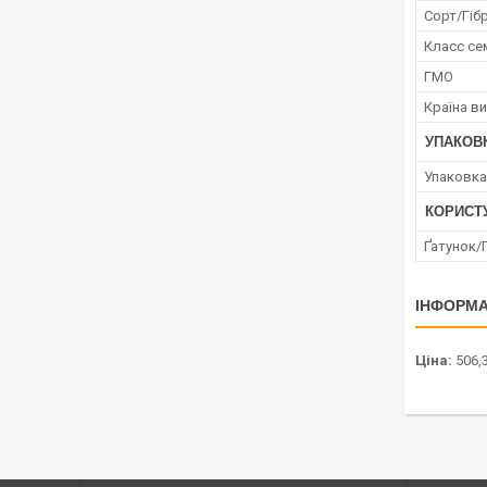
Сорт/Гіб
Класс се
ГМО
Країна в
УПАКОВ
Упаковка
КОРИСТ
Ґатунок/
ІНФОРМА
Ціна:
506,3