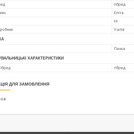
рид
гібрид
мян
Еліта
Ні
иробник
Італія
КА
Пачка
УВАЛЬНИЦЬКІ ХАРАКТЕРИСТИКИ
Гібрид
гібрид
ЦІЯ ДЛЯ ЗАМОВЛЕННЯ
4 ₴