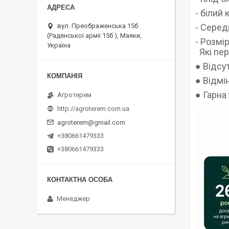
- білий к
- Серед
вул. Преображенська 15б
(Радянської армії 15б ), Маяки,
- Розмір
Україна
Які пер
● Відсут
● Відмі
● Гарна
Агротерем
http://agroterem.com.ua
agroterem@gmail.com
+380661479333
+380661479333
Менеджер