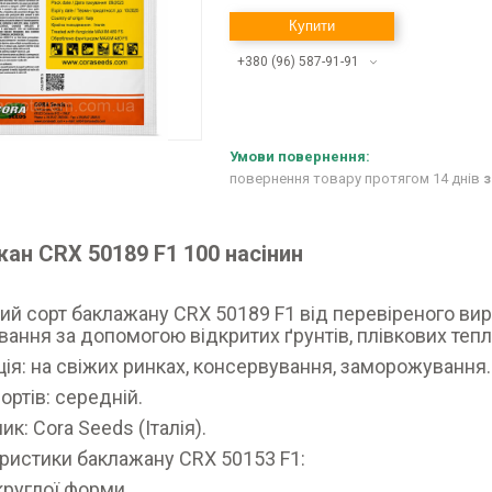
Купити
+380 (96) 587-91-91
повернення товару протягом 14 днів
з
ан CRX 50189 F1 100 насінин
ий сорт баклажану CRX 50189 F1 від перевіреного вир
ання за допомогою відкритих ґрунтів, плівкових тепли
ція: на свіжих ринках, консервування, заморожування.
ортів: середній.
к: Cora Seeds (Італія).
ристики баклажану CRX 50153 F1:
округлої форми