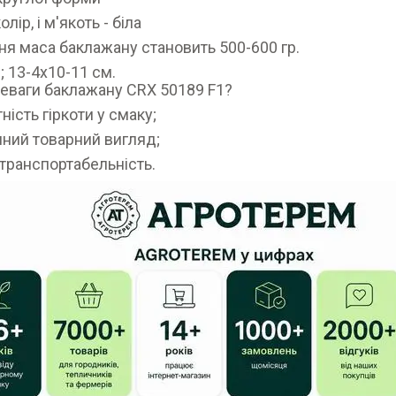
олір, і м'якоть - біла
ня маса баклажану становить 500-600 гр.
; 13-4х10-11 см.
еваги баклажану CRX 50189 F1?
ність гіркоти у смаку;
нний товарний вигляд;
 транспортабельність.