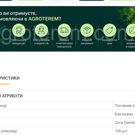
РИСТИКИ
І АТРИБУТИ
кції
Посівний (
Баклажан
к
Cora Seeds
 упаковці
100 шт.