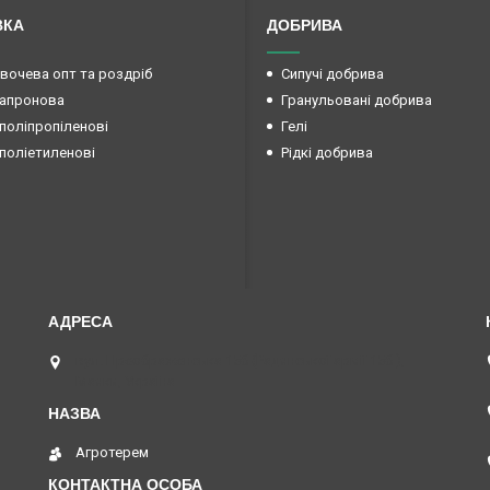
ВКА
ДОБРИВА
овочева опт та роздріб
Сипучі добрива
капронова
Гранульовані добрива
поліпропіленові
Гелі
поліетиленові
Рідкі добрива
вул. Преображенська 15б (Радянської армії 15б ),
Маяки, Україна
Агротерем