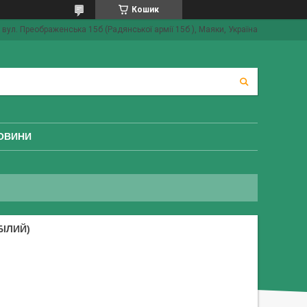
Кошик
вул. Преображенська 15б (Радянської армії 15б ), Маяки, Україна
ОВИНИ
БІЛИЙ)