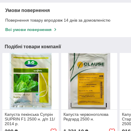
Умови повернення
Повернення товару впродовж 14 днів за домовленістю
Всі умови повернення
Подібні товари компанії
Капуста пекінська Супрін
Капуста червоноголова
Капу
SUPRIN F1 2500 н. д/п 11/
Редгард 2500 н.
Ста
2014 р.
2500