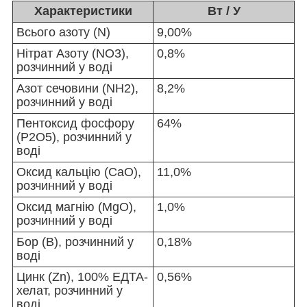
Характеристики
Вт / У
Всього азоту (N)
9,00%
Нітрат Азоту (NO3),
0,8%
розчинний у воді
Азот сечовини (NH2),
8,2%
розчинний у воді
Пентоксид фосфору
64%
(P2O5), розчинний у
воді
Оксид кальцію (CaO),
11,0%
розчинний у воді
Оксид магнію (MgO),
1,0%
розчинний у воді
Бор (B), розчинний у
0,18%
воді
Цинк (Zn), 100% ЕДТА-
0,56%
хелат, розчинний у
воді