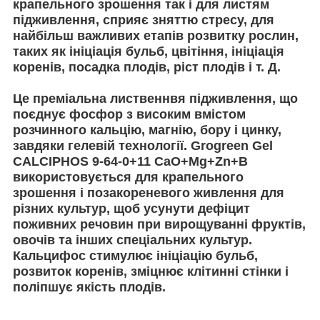
крапельного зрошення так і для листям
підживлення, сприяє зняттю стресу, для
найбільш важливих етапів розвитку рослин,
таких як ініціація бульб, цвітіння, ініціація
коренів, посадка плодів, ріст плодів і т. Д.
Це преміальна лиственнвя підживлення, що
поєднує фосфор з високим вмістом
розчинного кальцію, магнію, бору і цинку,
завдяки гелевій технології.
Grogreen Gel
CALCIPHOS 9-64-0+11 CaO+Mg+Zn+B
використовується для крапельного
зрошення і позакореневого живлення для
різних культур, щоб усунути дефіцит
поживних речовин при вирощуванні фруктів,
овочів та інших спеціальних культур.
Кальцифос стимулює ініціацію бульб,
розвиток коренів, зміцнює клітинні стінки і
поліпшує якість плодів.