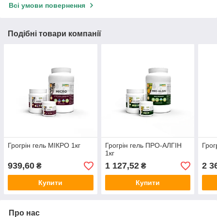
Всі умови повернення
Подібні товари компанії
Грогрін гель МІКРО 1кг
Грогрін гель ПРО-АЛГІН
Грог
1кг
939,60
1 127,52
2 3
₴
₴
Купити
Купити
Про нас