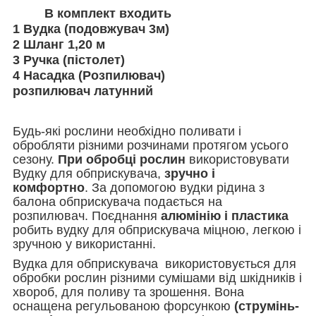
В комплект входить
1
Вудка (подовжувач 3м)
2
Шланг 1,20 м
3
Ручка (пістолет)
4
Насадка (Розпилювач)
розпилювач латунний
Будь-які рослини необхідно поливати і
обробляти різними розчинами протягом усього
сезону.
При обробці рослин
використовувати
Вудку для обприскувача,
зручно і
комфортно
. За допомогою вудки рідина з
балона обприскувача подається на
розпилювач. Поєднання
алюмінію і пластика
робить вудку для обприскувача міцною, легкою і
зручною у використанні.
Вудка для обприскувача використовується для
обробки рослин різними сумішами від шкідників і
хвороб, для поливу та зрошення. Вона
оснащена регульованою форсункою
(струмінь-