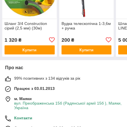
Шланг 3/4 Construction
Вудка телескопічна 1-3,6м
Шлан
сірий (2,5 мм) (30м)
+ ручка
LINE
1 320
200
5 0
₴
₴
Купити
Купити
Про нас
99% позитивних з 134 відгуків за рік
Працює з 03.01.2013
м. Маяки
вул. Преображенська 15б (Радянської армії 15б ), Маяки,
Україна
Контакти