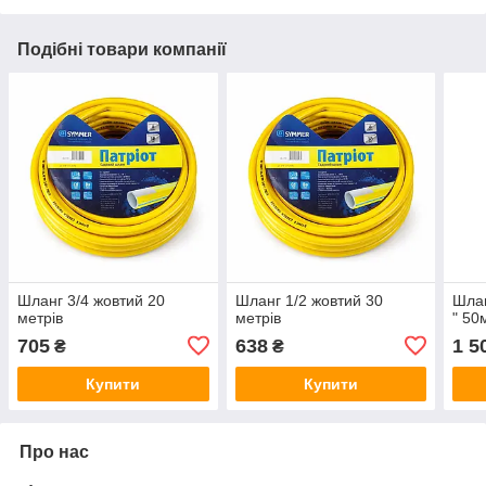
Подібні товари компанії
Шланг 3/4 жовтий 20
Шланг 1/2 жовтий 30
Шлан
метрів
метрів
" 50
705
638
1 5
₴
₴
Купити
Купити
Про нас