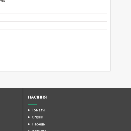
гла
НАСІННЯ
Томати
Огірки
Перець