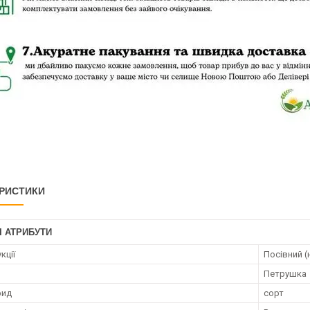
РИСТИКИ
І АТРИБУТИ
кції
Посівний (
Петрушка
рид
сорт