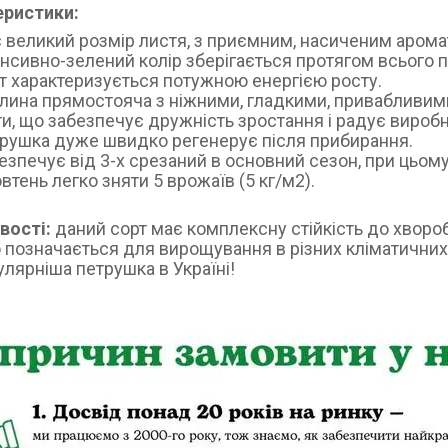
еристики:
 великий розмір листя, з приємним, насиченим арома
енсивно-зелений колір зберігається протягом всього пе
т характеризується потужною енергією росту.
лина прямостояча з ніжними, гладкими, привабливим
и, що забезпечує дружність зростання і радує виробн
рушка дуже швидко регенерує після прибирання.
езпечує від 3-х срезаний в основний сезон, при цьом
втень легко зняти 5 врожаїв (5 кг/м2).
вості:
даний сорт має комплексну стійкість до хвороб
 позначається для вирощування в різних кліматичних
лярніша петрушка в Україні!