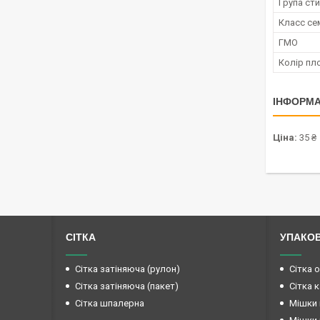
Група сти
Класс се
ГМО
Колір пл
ІНФОРМА
Ціна:
35 ₴
СІТКА
УПАКО
Сітка затіняюча (рулон)
Сітка 
Сітка затіняюча (пакет)
Сітка 
Сітка шпалерна
Мішки 