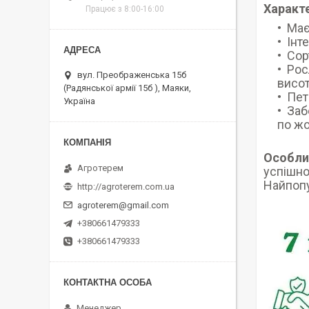
Характ
Працює з 8:00-16:00
Має
Інт
Сор
Рос
вул. Преображенська 15б
висот
(Радянської армії 15б ), Маяки,
Пет
Україна
Заб
по жо
Особли
Агротерем
успішно
Найпопу
http://agroterem.com.ua
agroterem@gmail.com
+380661479333
+380661479333
Менеджер