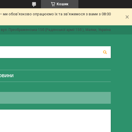
Кошик
 ми обов’язково опрацюємо їх та зв’яжемося з вами з 08:00
вул. Преображенська 15б (Радянської армії 15б ), Маяки, Україна
ОВИНИ