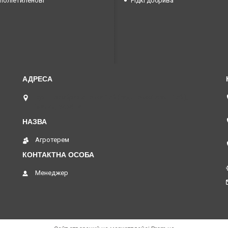
поліетиленові
Рідкі добрива
вул. Преображенська 15б (Радянської армії 15б ),
Маяки, Україна
Агротерем
Менеджер