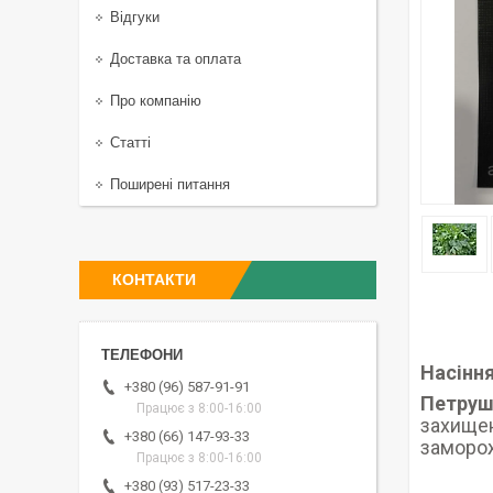
Відгуки
Доставка та оплата
Про компанію
Статті
Поширені питання
КОНТАКТИ
Насінн
+380 (96) 587-91-91
Петруш
Працює з 8:00-16:00
захищен
+380 (66) 147-93-33
заморо
Працює з 8:00-16:00
+380 (93) 517-23-33