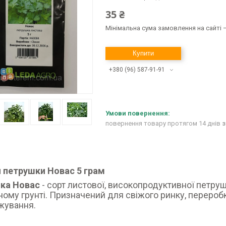
35 ₴
Мінімальна сума замовлення на сайті —
Купити
+380 (96) 587-91-91
повернення товару протягом 14 днів
з
я петрушки Новас 5 грам
ка Новас
- сорт листової, високопродуктивної петру
ому грунті. Призначений для свіжого ринку, переробк
жування.