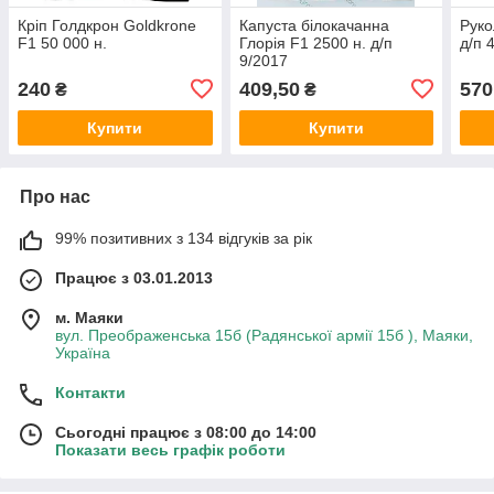
Кріп Голдкрон Goldkrone
Капуста білокачанна
Руко
F1 50 000 н.
Глорія F1 2500 н. д/п
д/п 
9/2017
240
409,50
570
₴
₴
Купити
Купити
Про нас
99% позитивних з 134 відгуків за рік
Працює з 03.01.2013
м. Маяки
вул. Преображенська 15б (Радянської армії 15б ), Маяки,
Україна
Контакти
Сьогодні працює з 08:00 до 14:00
Показати весь графік роботи