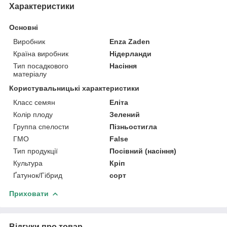
Характеристики
Основні
Виробник
Enza Zaden
Країна виробник
Нідерланди
Тип посадкового
Насіння
матеріалу
Користувальницькі характеристики
Класс семян
Еліта
Колір плоду
Зелений
Группа спелости
Пізньостигла
ГМО
False
Тип продукції
Посівний (насіння)
Культура
Кріп
Ґатунок/Гібрид
сорт
Приховати
Відгуки про товар