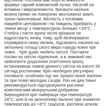
формує гарний компактний пучок, багатий на
вітаміни і мікроелементи. Висівати насіння
можна прямо на поверхню зволоженої землі,
трохи присипавши. Місткість з посівами
накрийте целофаном і на тиждень приберіть у
темне місце з температурою близько +20°C.
Стебла і листя кропу після зрізання не
відростають знову, тому, щоб безперервно
отримувати свіжу зелень, підсівають насіння на
звільнену площу свого мікро-городу кожні три
тижні. . Кріп дуже любить світло. Поставте
посіви на світле підвіконня, а в зимовий час
забезпечте додаткове освітлення кропу,
встановивши лампи денного світла на висоті 50
см над рослинами. Кріп необхідно регулярно
поливати, особливо під час проростання насіння
та при появі молодих сходів. Раз на два тижні
рекомендується підгодовувати рослини
комплексним мінеральним добривом.
Вирощувати кріп найкраще при температурі
18°C, але й на заскленому балконі при зниженні
температури до +8°C градусів, рослини цілком