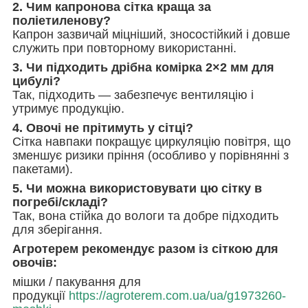
2. Чим капронова сітка краща за
поліетиленову?
Капрон зазвичай міцніший, зносостійкий і довше
служить при повторному використанні.
3. Чи підходить дрібна комірка 2×2 мм для
цибулі?
Так, підходить — забезпечує вентиляцію і
утримує продукцію.
4. Овочі не прітимуть у сітці?
Сітка навпаки покращує циркуляцію повітря, що
зменшує ризики пріння (особливо у порівнянні з
пакетами).
5. Чи можна використовувати цю сітку в
погребі/складі?
Так, вона стійка до вологи та добре підходить
для зберігання.
Агротерем рекомендує разом із сіткою для
овочів:
мішки / пакування для
продукції
https://agroterem.com.ua/ua/g1973260-