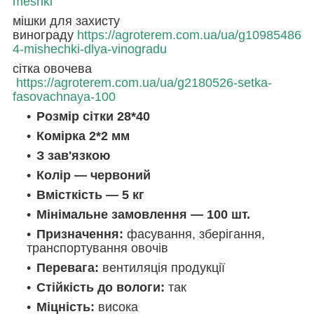
meshki
мішки для захисту
винограду
https://agroterem.com.ua/ua/g10985486
4-mishechki-dlya-vinogradu
сітка овочева
https://agroterem.com.ua/ua/g2180526-setka-
fasovachnaya-100
Розмір сітки 28*40
Комірка 2*2 мм
З зав'язкою
Колір — червоний
Вмісткість — 5 кг
Мінімальне замовлення — 100 шт.
Призначення:
фасування, зберігання,
транспортування овочів
Перевага:
вентиляція продукції
Стійкість до вологи:
так
Міцність:
висока