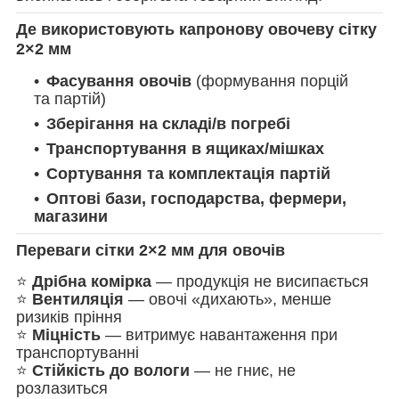
Де використовують капронову овочеву сітку
2×2 мм
Фасування овочів
(формування порцій
та партій)
Зберігання на складі/в погребі
Транспортування в ящиках/мішках
Сортування та комплектація партій
Оптові бази, господарства, фермери,
магазини
Переваги сітки 2×2 мм для овочів
⭐
Дрібна комірка
— продукція не висипається
⭐
Вентиляція
— овочі «дихають», менше
ризиків пріння
⭐
Міцність
— витримує навантаження при
транспортуванні
⭐
Стійкість до вологи
— не гниє, не
розлазиться