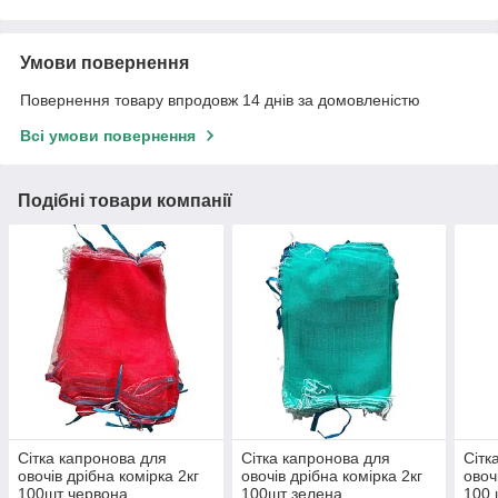
Умови повернення
Повернення товару впродовж 14 днів за домовленістю
Всі умови повернення
Подібні товари компанії
Сітка капронова для
Сітка капронова для
Сітк
овочів дрібна комірка 2кг
овочів дрібна комірка 2кг
овоч
100шт червона
100шт зелена
100 