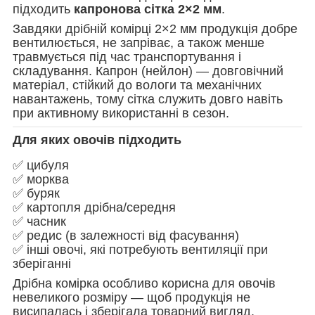
підходить
капронова сітка 2×2 мм
.
Завдяки дрібній комірці 2×2 мм продукція добре
вентилюється, не запріває, а також менше
травмується під час транспортування і
складування. Капрон (нейлон) — довговічний
матеріал, стійкий до вологи та механічних
навантажень, тому сітка служить довго навіть
при активному використанні в сезон.
Для яких овочів підходить
✅ цибуля
✅ морква
✅ буряк
✅ картопля дрібна/середня
✅ часник
✅ редис (в залежності від фасування)
✅ інші овочі, які потребують вентиляції при
зберіганні
Дрібна комірка особливо корисна для овочів
невеликого розміру — щоб продукція не
висипалась і зберігала товарний вигляд.