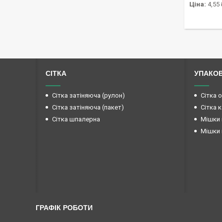
Ціна:
4,55 
СІТКА
УПАКО
Сітка затіняюча (рулон)
Сітка 
Сітка затіняюча (пакет)
Сітка 
Сітка шпалерна
Мішки 
Мішки 
ГРАФІК РОБОТИ