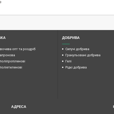
₴
ВКА
ДОБРИВА
овочева опт та роздріб
Сипучі добрива
капронова
Гранульовані добрива
поліпропіленові
Гелі
поліетиленові
Рідкі добрива