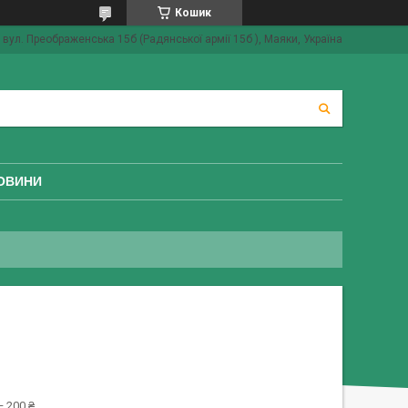
Кошик
вул. Преображенська 15б (Радянської армії 15б ), Маяки, Україна
ОВИНИ
 200 ₴