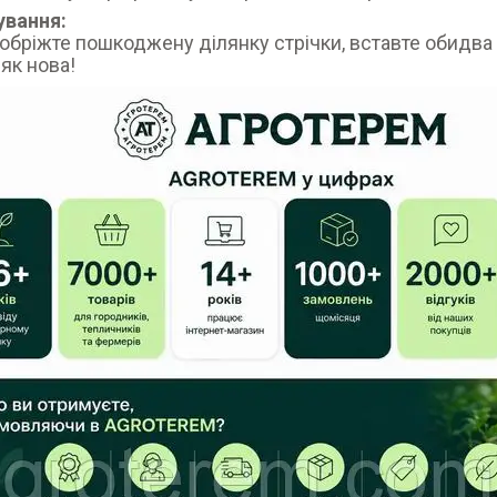
ування:
обріжте пошкоджену ділянку стрічки, вставте обидва кі
як нова!