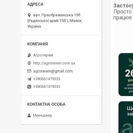
Застос
Просто 
вул. Преображенська 15б
працює 
(Радянської армії 15б ), Маяки,
Україна
Агротерем
http://agroterem.com.ua
agroterem@gmail.com
+380661479333
+380661479333
Менеджер