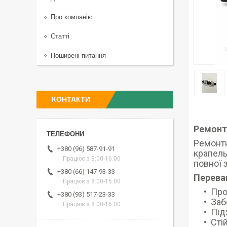
Про компанію
Статті
Поширені питання
КОНТАКТИ
Ремонтн
Ремонтн
+380 (96) 587-91-91
крапель
Працює з 8:00-16:00
повної 
+380 (66) 147-93-33
Перева
Працює з 8:00-16:00
Про
+380 (93) 517-23-33
Заб
Працює з 8:00-16:00
Під
Сті