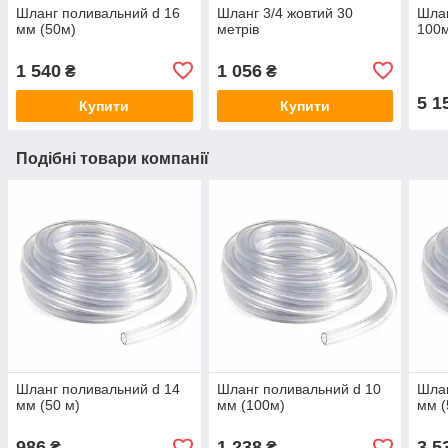
Шланг поливальний d 16
Шланг 3/4 жовтий 30
Шлан
мм (50м)
метрів
100м
1 540
1 056
₴
₴
5 1
Купити
Купити
Подібні товари компанії
Шланг поливальний d 14
Шланг поливальний d 10
Шлан
мм (50 м)
мм (100м)
мм (
986
1 238
3 5
₴
₴