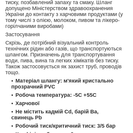
тиску, позбавлений запаху та смаку. Шланг
допущено Міністерством здравоохранения
України до контакту з харчовими продуктами (у
тому числі з олією, молоком, пивом та лікеро-
горілчаними виробами)
Застосування
Скрізь, де потрібний візуальний контроль
технічних рідин або газів, що транспортуються
шлангом. Призначень для транспортування
води, пива, вина та легких хімікатів без тиску.
Також застосовується як захист труб, проводів
тощо.
Матеріал шлангу: м'який кристально
прозрачний PVC
Робоча температура: -5C +55C
Харчової
Не містить кадмій Cd, барій Ba,
свинець Pb
Робочий тиск/критичний тиск: 3/5 бар