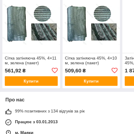
Сітка затіняюча 45%, 4×11
Сітка затіняюча 45%, 4×10
Заті
м, зелена (пакет)
м, зелена (пакет)
45%,
561,92
509,60
1 8
₴
₴
Купити
Купити
Про нас
99% позитивних з 134 відгуків за рік
Працює з 03.01.2013
м. Маяки