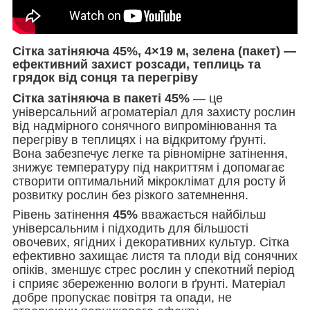
Сітка затіняюча 45%, 4×19 м, зелена (пакет) —
ефективний захист розсади, теплиць та
грядок від сонця та перегріву
Сітка затіняюча в пакеті 45%
— це
універсальний агроматеріал для захисту рослин
від надмірного сонячного випромінювання та
перегріву в теплицях і на відкритому ґрунті.
Вона забезпечує легке та рівномірне затінення,
знижує температуру під накриттям і допомагає
створити оптимальний мікроклімат для росту й
розвитку рослин без різкого затемнення.
Рівень затінення
45%
вважається найбільш
універсальним і підходить для більшості
овочевих, ягідних і декоративних культур. Сітка
ефективно захищає листя та плоди від сонячних
опіків, зменшує стрес рослин у спекотний період
і сприяє збереженню вологи в ґрунті. Матеріал
добре пропускає повітря та опади, не