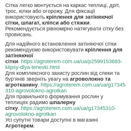
Сітка легко монтується на каркас теплиці, дріт,
трос, кілки або огорожу. Для фіксації
використовують
кріплення для затіняючої
сітки, шпагат, кліпси або стяжки
.
Рекомендується рівномірно натягувати сітку без
провисань.
Для надійного встановлення затіняючої сітки
рекомендуємо використовувати
кріплення для
затіняючої
сітки
.
https://agroterem.com.ua/ua/p2599153693-
klipsy-dlya-tenevki.html
Для комплексного захисту рослин від спеки та
бур’янів зверніть увагу на
агроволокно та
агротканину
.
https://agroterem.com.ua/ua/g17345
310-agrovolokno-agrotkan
Для правильного формування рослин у
теплицях радимо
шпалерну
сітку
.
https://agroterem.com.ua/ua/g17345310-
agrovolokno-agrotkan
Усі супутні товари доступні в магазині
Агротерем
.