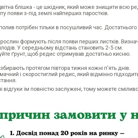
вітна блішка - це шкідник, який може знищити всю ред
ту появи з-під землі найперших паростків.
полив потрібен тільки в посушливий час. Достатнього 1
 рослин формують після появи перших листків. Визна
лодів. У середньому відстань становить 2-5 см.
йте ґрунт, щоб редис отримував достатньо кисню.
збирають протягом півтора тижня кожні п'ять днів.
смачний і скоростиглий редис, який відмінно підходит
тання.
і відгуки їм повністю заслужені, тому можете смілив