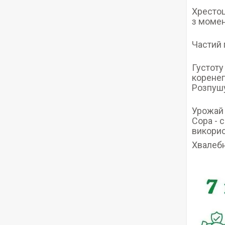
Хрестоц
з момен
Частий 
Густоту
коренеп
Розпушу
Урожай 
Сора - 
викорис
Хвалебн