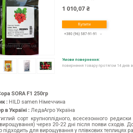
1 010,07 ₴
Купити
+380 (96) 587-91-91
повернення товару протягом 14 днів
з
Сора SORA F1 250гр
к :
HILD samen Німеччина
р в Україні :
ЛедаАгро Україна
тиглий сорт крупноплідного, всесезонного редиск
вирощування) через 20-22 дні після появи сходів. Д
о підходить для вирощування у плівкових теплицях р