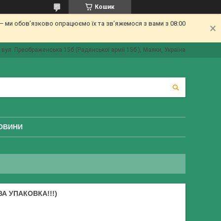
Кошик
 ми обов’язково опрацюємо їх та зв’яжемося з вами з 08:00
вул. Преображенська 15б (Радянської армії 15б ), Маяки, Україна
ОВИНИ
ВА УПАКОВКА!!!)