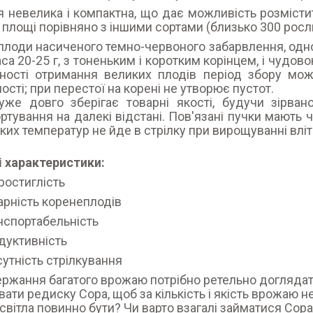
 невелика і компактна, що дає можливість розмісти
 площі порівняно з іншими сортами (близько 300 росл
лоди насиченого темно-червоного забарвлення, однор
аса 20-25 г, з тоненьким і коротким корінцем, і чудов
дності отримання великих плодів період збору мо
лості; при перестої на корені не утворює пустот.
уже довго зберігає товарні якості, будучи зірван
ртування на далекі відстані. Пов'язані пучки мають 
ких температур не йде в стрілку при вирощуванні вліт
 характеристики:
ростиглість
арність коренеплодів
нспортабельність
дуктивність
сутність стрілкування
ржання багатого врожаю потрібно ретельно доглядат
ати редиску Сора, щоб за кількість і якість врожаю н
 світла повинно бути? Чи варто взагалі займатися Сора