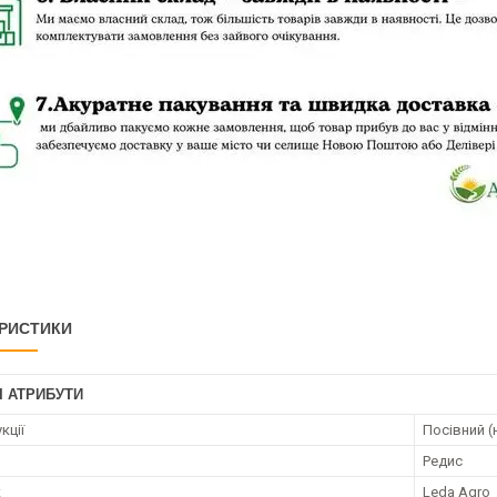
РИСТИКИ
І АТРИБУТИ
кції
Посівний (
Редис
к
Leda Agro