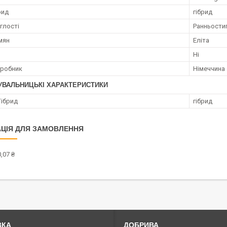
рид
гібрид
глості
Ранньости
мян
Еліта
Ні
иробник
Німеччина
УВАЛЬНИЦЬКІ ХАРАКТЕРИСТИКИ
Гібрид
гібрид
ЦІЯ ДЛЯ ЗАМОВЛЕННЯ
,07 ₴
ВКА
ДОБРИВА