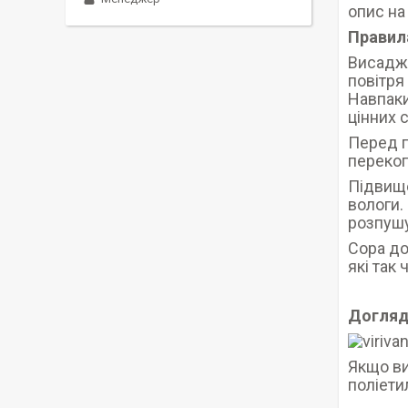
опис на
Правил
Висаджу
повітря
Навпаки
цінних 
Перед п
перекоп
Підвище
вологи.
розпушу
Сора до
які так
Догляд
Якщо ви
поліети