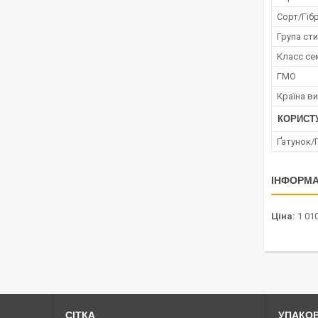
Сорт/Гіб
Група сти
Класс се
ГМО
Країна в
КОРИСТ
Ґатунок/
ІНФОРМА
Ціна:
1 010
СІТКА
УПАКО