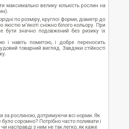
ти максимально велику кількість рослин на
ин).
ідні по розміру, круглої форми, діаметр до
ою якістю м'якоті сніжно білого кольору. При
же бути значно подовжений без ризику їх
ою і навіть помитою, і добре переносить
чудовий товарний вигляд. Завдяки стійкості
ку.
и за рослиною, дотримуючи всі норми. Як
е було соромно? Потрібно часто поливати і
 чи насправді з ним не так легко, як каже