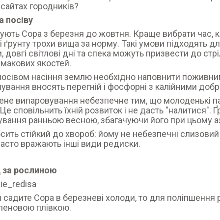
 сайтах городників?
а посіву
ють Сора з березня до жовтня. Краще вибрати час, ко
 і ґрунту трохи вища за норму. Такі умови підходять 
, довгі світлові дні та спека можуть призвести до ст
смакових якостей.
осівом насіння землю необхідно наповнити поживним
ування вносять перегній і фосфорні з калійними доб
не випаровування небезпечне тим, що молоденькі па
 Це сповільнить їхній розвиток і не дасть "налитися"
вання ранньою весною, збагачуючи його при цьому 
сить стійкий до хвороб: йому не небезпечні слизовий
 часто вражають інші види редиски.
 за рослиною
 садите Сора в березневі холоди, то для поліпшення
леновою плівкою.