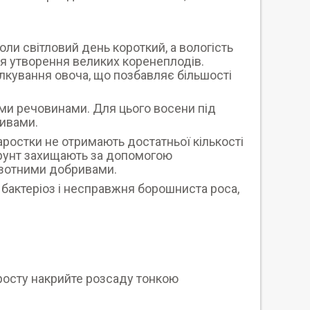
ли світловий день короткий, а вологість
для утворення великих коренеплодів.
рілкування овоча, що позбавляє більшості
и речовинами. Для цього восени під
ривами.
ростки не отримають достатньої кількості
. Ґрунт захищають за допомогою
азотними добривами.
 бактеріоз і несправжня борошниста роса,
 росту накрийте розсаду тонкою