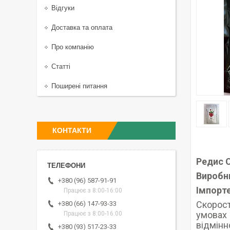
Відгуки
Доставка та оплата
Про компанію
Статті
Поширені питання
КОНТАКТИ
Редис 
Виробни
+380 (96) 587-91-91
Імпорте
Працює з 8:00-16:00
Скорос
+380 (66) 147-93-33
умовах 
Працює з 8:00-16:00
відмінн
+380 (93) 517-23-33