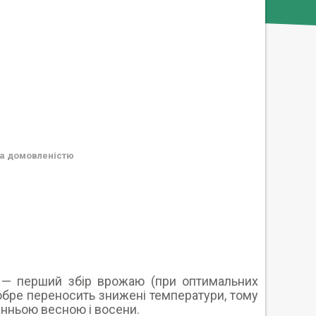
а домовленістю
и — перший збір врожаю (при оптимальних
обре переносить знижені температури, тому
анньою весною і восени.