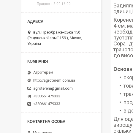
Працює з 8:00-16:00
Бадилля
одиниці
Коренеп
4 см, м
необхі
вул. Преображенська 15б
пустоті
(Радянської армії 15б ), Маяки,
Сора д
Україна
транспо
до висо
Основні
Агротерем
ско
http://agroterem.com.ua
тов
agroterem@gmail.com
тра
+380661479333
про
+380661479333
від
Для оде
вирощув
скільки
Менеджер