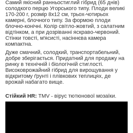
Самий якісний ранньостиглий гібрид (65 днів)
солодкого перцю Угорського типу. Плоди великі
170-200 г, розмір 8х12 см, трьох-чотирьох
камерні, блочного типу. За формою плоди
блочно-конічні. Колір світло-жовтий, з салатним
відтінком, а при дозріванні яскраво-червоний.
Стінки товсті, м'ясисті, насіннєва камера
компактна.
Дуже смачний, солодкий, транспортабельний,
добре зберігається. Придатний для продажу на
ринку в технічній і біологічній стиглості.
Високоврожайний гібрид для вирощування у
відкритому ґрунті і плівкових теплицях, де
врожай набагато вище.
Стійкий HR:
TMV - вірус тютюнової мозаїки.