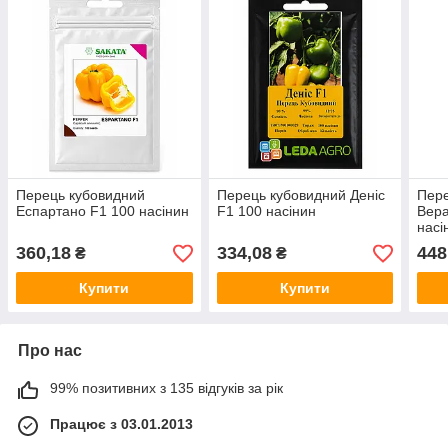
Перець кубовидний
Перець кубовидний Деніс
Пере
Еспартано F1 100 насінин
F1 100 насінин
Вера
насі
360,18
334,08
448
₴
₴
Купити
Купити
Про нас
99% позитивних з 135 відгуків за рік
Працює з 03.01.2013