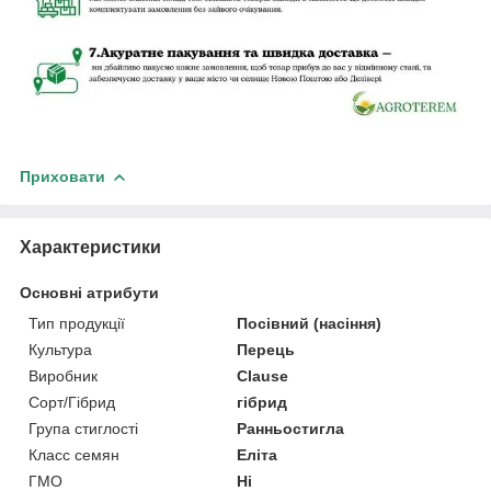
Приховати
Характеристики
Основні атрибути
Тип продукції
Посівний (насіння)
Культура
Перець
Виробник
Clause
Сорт/Гібрид
гібрид
Група стиглості
Ранньостигла
Класс семян
Еліта
ГМО
Ні