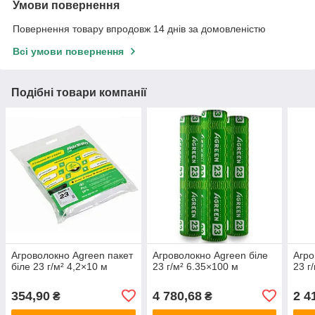
Умови повернення
Повернення товару впродовж 14 днів за домовленістю
Всі умови повернення
Подібні товари компанії
Агроволокно Agreen пакет
Агроволокно Agreen біле
Агро
біле 23 г/м² 4,2×10 м
23 г/м² 6.35×100 м
23 г
354,90
4 780,68
2 4
₴
₴