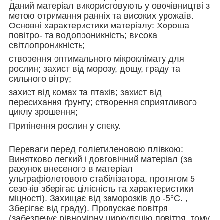
Даний матеріал використовують у овочівництві з
метою отримання ранніх та високих урожаїв.
Основні характеристики матеріалу: Хороша
повітро- та водопроникність; висока
світлопроникність;
створення оптимального мікроклімату для
рослин; захист від морозу, дощу, граду та
сильного вітру;
захист від комах та птахів; захист від
пересихання ґрунту; створення сприятливого
циклу зрошення;
Притінення рослин у спеку.
Переваги перед поліетиленовою плівкою:
Винятково легкий і довговічний матеріал (за
рахунок внесеного в матеріал
ультрафіолетового стабілізатора, протягом 5
сезонів зберігає цілісність та характеристики
міцності). Захищає від заморозків до -5°C. ,
Зберігає від граду). Пропускає повітря
(забезпечує рівномірну циркуляцію повітря, тому