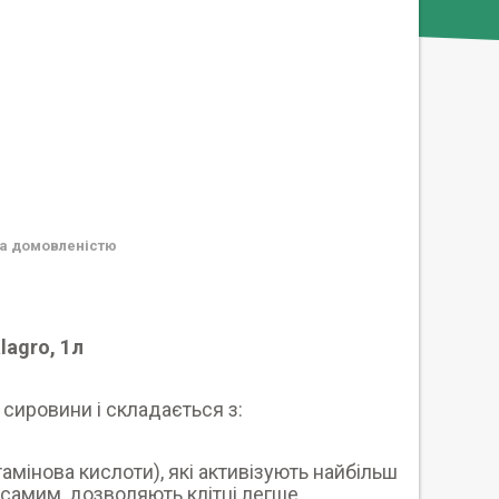
а домовленістю
lagro, 1л
 сировини і складається з:
ютамінова кислоти), які активізують найбільш
м самим, дозволяють клітці легше