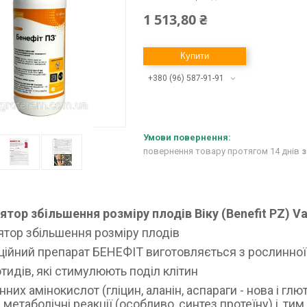
1 513,80 ₴
Купити
+380 (96) 587-91-91
повернення товару протягом 14 днів
з
тор збільшення розміру плодів Віку (Benefit PZ) Va
тор збільшення розміру плодів
аційний препарат БЕНЕФІТ виготовляється з рослинної
отидів, які стимулюють поділ клітин
нних амінокислот (гліцин, аланін, аспараги - нова і гл
 метаболічні реакції (особливо, синтез протеїну) і, ти