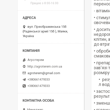
перенос
Працює з 8:00-16:00
- вітам
• стиму
овочевих
вул. Преображенська 15б
• досит
(Радянської армії 15б ), Маяки,
недорог
Україна
клітин,
до втра
• оброб
смакови
Агротерем
• препа
http://agroterem.com.ua
зав'язі
розміру
agroterem@gmail.com
рез
+380661479333
л вод
+380661479333
• засто
результ
• зменш
• підви
Менеджер