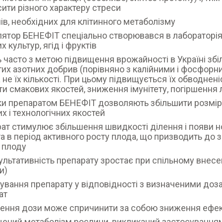
ити різного характеру стреси
інів, необхідних для клітинного метаболізму
лятор БЕНЕФІТ спеціально створювався в лабораторія
 культур, ягід і фруктів
ь часто з метою підвищення врожайності в Україні з
их азотних добрив (порівняно з калійними і фосфорн
 а не їх кількості. При цьому підвищується їх обводнен
ти смакових якостей, зниження імунітету, погіршення 
ки препаратом БЕНЕФІТ дозволяють збільшити розмір
х і технологічних якостей
рат стимулює збільшення швидкості ділення і появи но
 та в період активного росту плода, що призводить до з
 плоду
ультативність препарату зростає при спільному внесе
и)
сування препарату у відповідності з визначеними доза
ат
ення дози може спричинити за собою зниження ефек
щений метаболізм рослини, викликаний застосування