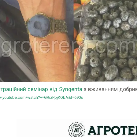
раційний семінар від Syngenta
з вживанням добрив 
ww.youtube.com/watch?v=GRizPpjKQbA&t=690s