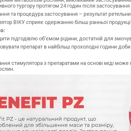
ивного тургору протягом 24 годин після застосування
ання та процедура застосування – результат ретельни
лятор ВІКУ сприяє одержанню більш ранньої продукці
о:
дити підгодівлю об'ємом рідини, достатній для змочув
совувати препарат в найбільш прохолодні години доби
ання стимулятора з препаратами на основі міді може 
ослин.