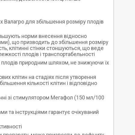
х Валагро для збільшення розміру плодів
більшують норми внесення відносно
ими), що призводить до збільшення розміру
ість, клітинні стінки стоншуються, що веде
лежкості плодів і транспортабельності
 плодів природним шляхом, не знижуючи їх
вих клітин на стадіях після утворення
більшення кількості клітин і відповідно
нні зі стимулятором Мегафол (150 мл/100
ми та інструкціями гарантує очікуваний
тивності
м препарату, може призвести до дефіциту