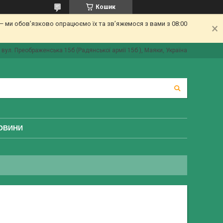
Кошик
 ми обов’язково опрацюємо їх та зв’яжемося з вами з 08:00
вул. Преображенська 15б (Радянської армії 15б ), Маяки, Україна
ОВИНИ