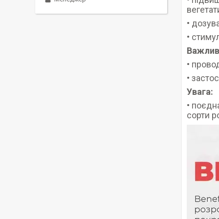
вегетат
• дозув
• стиму
Важлив
• прово
• засто
Увага:
• поєдн
сорти р