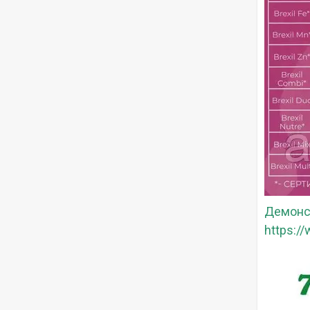
Демонст
https:/