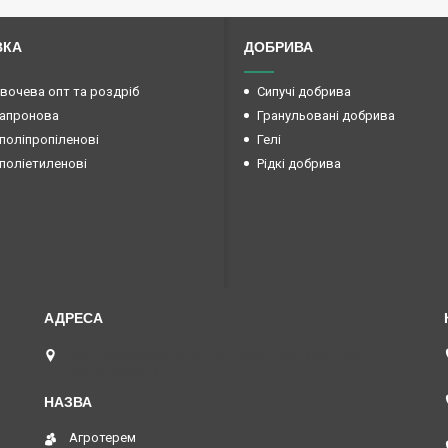
ВКА
ДОБРИВА
овочева опт та роздріб
Сипучі добрива
капронова
Гранульовані добрива
поліпропіленові
Гелі
поліетиленові
Рідкі добрива
вул. Преображенська 15б (Радянської армії 15б ),
Маяки, Україна
Агротерем