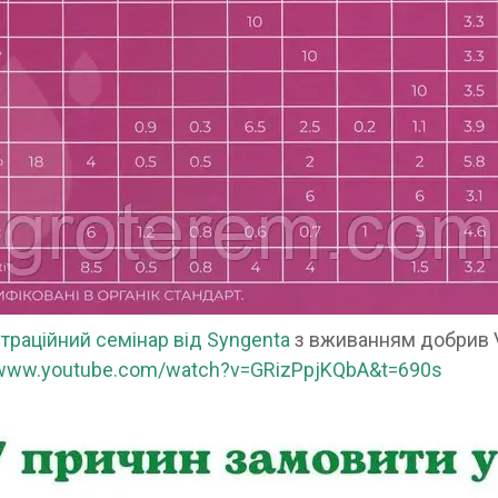
раційний семінар від Syngenta
з вживанням добрив V
/www.youtube.com/watch?v=GRizPpjKQbA&t=690s