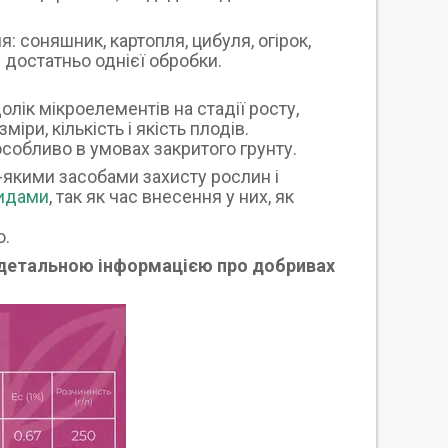
: соняшник, картопля, цибуля, огірок,
е достатньо однієї обробки.
лік мікроелементів на стадії росту,
міри, кількість і якість плодів.
особливо в умовах закритого грунту.
ь-якими засобами захисту рослин і
цидами
, так як час внесення у них, як
о.
 детальною інформацією про добривах