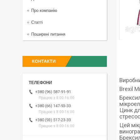
Про компанію
Статті
Поширені питання
КОНТАКТИ
Виробни
Brexil Mi
+380 (96) 587-91-91
Брексил
Працює з 8:00-16:00
мікроел
+380 (66) 147-93-33
Цинк дл
Працює з 8:00-16:00
стресос
+380 (93) 517-23-33
Цей мік
Працює з 8:00-16:00
виногра
Брексил