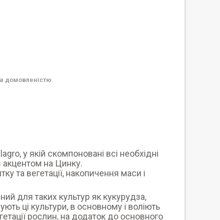
а домовленістю
agro, у якій скомпоновані всі необхідні
 акцентом на Цинку.
у та вегетації, накопичення маси і
ний для таких культур як кукурудза,
ують ці культури, в основному і воліють
егетації рослин, на додаток до основного