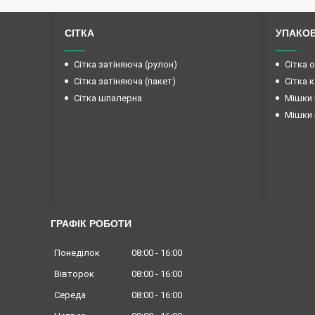
СІТКА
УПАКО
Сітка затіняюча (рулон)
Сітка 
Сітка затіняюча (пакет)
Сітка 
Сітка шпалерна
Мішки 
Мішки 
ГРАФІК РОБОТИ
Понеділок
08:00
16:00
Вівторок
08:00
16:00
Середа
08:00
16:00