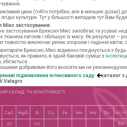
чування.
жливий цинк (тобто потрібен, але в менших дозах) для
, ягідні культури. Тут у більшості випадків тут Вам буд
 Мікс застосування:
е застосування Брексил Мікс запобігає та усуває недо
 тканина пагонів і збільшує їх масу. Як результат – роз
т повністю виключає ризик хлорозів і падіння квітів, 
і препарати Брексил, Мікс відмінно поєднується з буд
вується, як правило, в одній баковій суміші з
інсекти
, збігається.
 іншими добривами його вносити ми не рекомендуєм
реневі підживлення інтенсивного саду
каталог з
ї Valagro