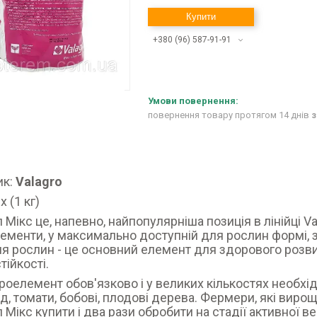
Купити
+380 (96) 587-91-91
повернення товару протягом 14 днів
з
к:
Valagro
x (1 кг)
 Мікс це, напевно, найпопулярніша позиція в лінійці Val
ементи, у максимально доступній для рослин формі, з
я рослин - це основний елемент для здорового розвитк
тійкості.
роелемент обов'язково і у великих кількостях необхід
д, томати, бобові, плодові дерева. Фермери, які вирощ
 Мікс купити і два рази обробити на стадії активної в