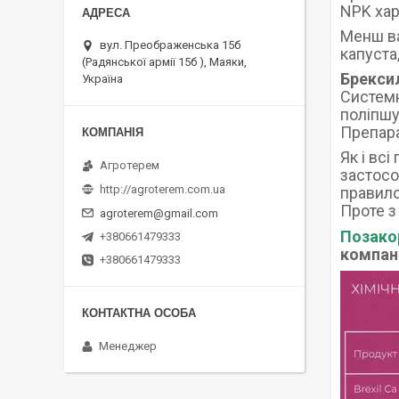
NPK хар
Менш ва
вул. Преображенська 15б
капуста
(Радянської армії 15б ), Маяки,
Брексил
Україна
Системн
поліпшує
Препара
Як і вс
Агротерем
застосо
http://agroterem.com.ua
правило
Проте з
agroterem@gmail.com
Позако
+380661479333
компані
+380661479333
Менеджер