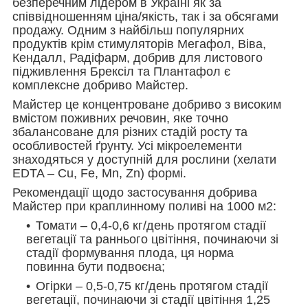
безперечним лідером в Україні як за
співвідношенням ціна/якість, так і за обсягами
продажу. Одним з найбільш популярних
продуктів крім стимуляторів Мегафол, Віва,
Кендалл, Радіфарм, добрив для листового
підживлення Брексіл та Плантафол є
комплексне добриво Майстер.
Майстер це концентроване добриво з високим
вмістом поживних речовин, яке точно
збалансоване для різних стадій росту та
особливостей ґрунту. Усі мікроелементи
знаходяться у доступній для рослини (хелати
EDTA – Cu, Fe, Mn, Zn) формі.
Рекомендації щодо застосування добрива
Майстер при краплинному поливі на 1000 м2:
Томати – 0,4-0,6 кг/день протягом стадії
вегетації та раннього цвітіння, починаючи зі
стадії формування плода, ця норма
повинна бути подвоєна;
Огірки – 0,5-0,75 кг/день протягом стадії
вегетації, починаючи зі стадії цвітіння 1,25