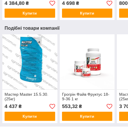
4 384,80
4 698
800
₴
₴
Купити
Купити
Подібні товари компанії
Мастер Master 15.5.30.
Грогрін Файв Фруктус 18-
Маст
(25кг)
9-36 1 кг
(25к
4 437
553,32
3 7
₴
₴
Купити
Купити