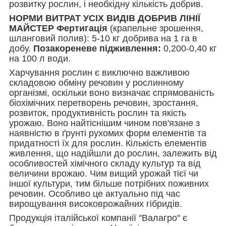
розвитку рослин, і необхідну кількість добрив.
НОРМИ ВИТРАТ УСІХ ВИДІВ ДОБРИВ ЛІНІЇ
МАЙСТЕР Фертигація
(крапельне зрошення,
шланговий полив): 5-10 кг добрива на 1 га в
добу.
Позакореневе підживлення:
0,200-0,40 кг
на 100 л води.
Харчування рослин є виключно важливою
складовою обміну речовин у рослинному
організмі, оскільки воно визначає спрямованість
біохімічних перетворень речовин, зростання,
розвиток, продуктивність рослин та якість
урожаю. Воно найтіснішим чином пов'язане з
наявністю в ґрунті рухомих форм елементів та
придатності їх для рослин. Кількість елементів
живлення, що надійшли до рослин, залежить від
особливостей хімічного складу культур та від
величини врожаю. Чим вищий урожай тієї чи
іншої культури, тим більше потрібних поживних
речовин. Особливо це актуально під час
вирощування високоврожайних гібридів.
Продукція італійської компанії "Валагро" є