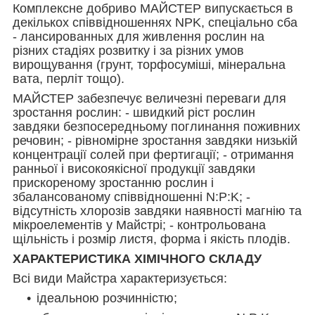
Комплексне добриво МАЙСТЕР випускається в
декількох співвідношеннях NPK, спеціально сба
- лансированных для живлення рослин на
різних стадіях розвитку і за різних умов
вирощування (грунт, торфосуміші, мінеральна
вата, перліт тощо).
МАЙСТЕР забезпечує величезні переваги для
зростання рослин: - швидкий ріст рослин
завдяки безпосередньому поглинання поживних
речовин; - рівномірне зростання завдяки низькій
концентрації солей при фертигації; - отримання
ранньої і високоякісної продукції завдяки
прискореному зростанню рослин і
збалансованому співвідношенні N:P:K; -
відсутність хлорозів завдяки наявності магнію та
мікроелементів у Майстрі; - контрольована
щільність і розмір листя, форма і якість плодів.
ХАРАКТЕРИСТИКА ХІМІЧНОГО СКЛАДУ
Всі види Майстра характеризується:
ідеальною розчинністю;