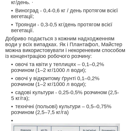
кг/день. ·
Виноград - 0,4-0,6 кг / день протягом всієї
вегетації;
Троянди - 0,3-0,5 кг/день протягом всієї
вегетації.
Добриво подається з кожним надходженням
води у всіх випадках. Як і Плантафол, Майстер
можна використовувати і некореневим способом
із концентрацією робочого розчину:
овочі та квіти у теплицях – 0,1–0,2%
розчином (1–2 кг/1000 л води);
овочі у відкритому ґрунті 0,1–0,2%
розчином (1–2 кг/1000 л води);
садові культури - 0,25-0,5% розчином (2,5-
5 кг/га);
технічні (польові) культури – 0,5–0,75%
розчином (2,5–7,5 кг/га)