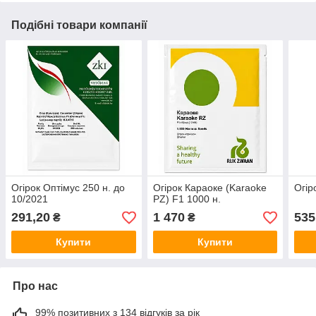
Подібні товари компанії
Огірок Оптімус 250 н. до
Огірок Караоке (Karaoke
Огір
10/2021
PZ) F1 1000 н.
291,20
1 470
535
₴
₴
Купити
Купити
Про нас
99% позитивних з 134 відгуків за рік