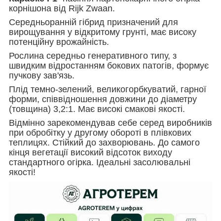
корнішона від Rijk Zwaan.
Середньоранній гібрид призначений для
вирощування у відкритому грунті, має високу
потенційну врожайність.
Рослина середньо генеративного типу, з
швидким відростанням бокових патогів, формує
пучкову зав'язь.
Плід темно-зелений, великогорбкуватий, гарної
форми, співвідношення довжини до діаметру
(товщина) 3,2:1. Має високі смакові якості.
Відмінно зарекомендував себе серед виробників
при обробітку у другому обороті в плівкових
теплицях. Стійкий до захворювань. До самого
кінця вегетації високий відсоток виходу
стандартного огірка. Ідеальні засолювальні
якості!