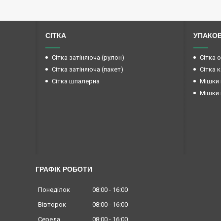
СІТКА
УПАКО
Сітка затіняюча (рулон)
Сітка 
Сітка затіняюча (пакет)
Сітка 
Сітка шпалерна
Мішки 
Мішки 
ГРАФІК РОБОТИ
Понеділок
08:00
16:00
Вівторок
08:00
16:00
Середа
08:00
16:00