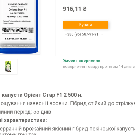
916,11 ₴
Купити
+380 (96) 587-91-91
повернення товару протягом 14 днів
з
 капусти Орієнт Стар F1 2 500 н.
ощування навесні і восени. Гібрид стійкий до стрілкув
ійний період: 55 днів
і характеристики:
ерранній врожайний якісний гібрид пекінської капусти
ритому грунтах.