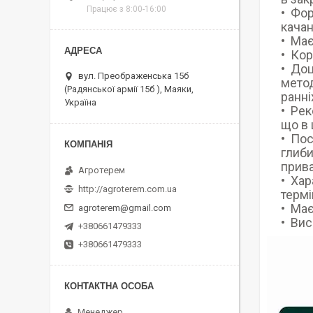
Працює з 8:00-16:00
Фор
качан
Має
Кор
Доц
вул. Преображенська 15б
метод
(Радянської армії 15б ), Маяки,
ранні
Україна
Рек
що в 
Пос
глиби
прива
Агротерем
Хар
http://agroterem.com.ua
термі
Має
agroterem@gmail.com
Вис
+380661479333
+380661479333
Менеджер