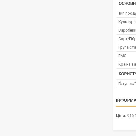
ОСНОВН
Тип проду
Культура
Виробни
Сорт/Гіб
Група сти
ГМО
Країна в
КОРИСТ
Ґатунок/
ІНФОРМА
Ціна:
916,1