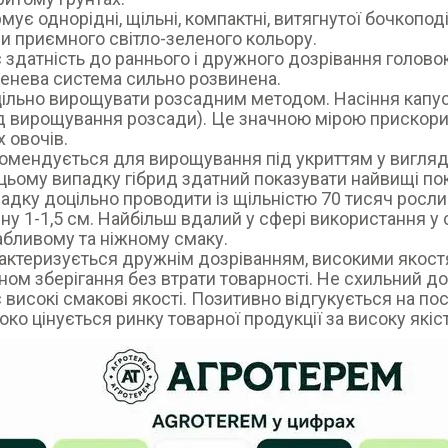
мує однорідні, щільні, компактні, витягнутої бочкопо
и приємного світло-зеленого кольору.
 здатність до раннього і дружного дозрівання головок
енева система сильно розвинена.
ільно вирощувати розсадним методом. Насіння капус
 вирощування розсади). Це значною мірою прискорит
х овочів.
омендується для вирощування під укриттям у вигляді 
цьому випадку гібрид здатний показувати найвищі по
адку доцільно проводити із щільністю 70 тисяч рослин 
ну 1-1,5 см. Найбільш вдалий у сфері використання у
бливому та ніжному смаку.
актеризується дружнім дозріванням, високими якост
ном зберігання без втрати товарності. Не схильний до
 високі смакові якості. Позитивно відгукується на по
око цінується ринку товарної продукції за високу якіст