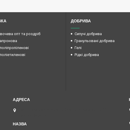
ВКА
ДОБРИВА
овочева опт та роздріб
Сипучі добрива
капронова
Гранульовані добрива
поліпропіленові
Гелі
поліетиленові
Рідкі добрива
вул. Преображенська 15б (Радянської армії 15б ),
Маяки, Україна