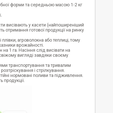
дібної форми та середньою масою 1-2 кг
.
ти висівають у касети (найпоширеніший
ь отримання готової продукції на ринку
плівки, агроволокна або теплиці, тому
казники врожайності.
на 1 га. Насіння слід висівати на
 свіжому вигляді завдяки своєму
ями транспортування та тривалим
 розтріскування і стрілкування.
стійні нормовані поливи та підживлення.
ь продукції.