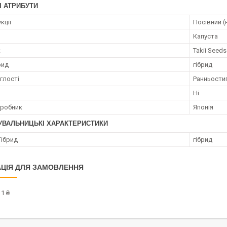
І АТРИБУТИ
кції
Посівний (
Капуста
к
Takii Seeds
рид
гібрид
глості
Ранньости
Ні
иробник
Японія
УВАЛЬНИЦЬКІ ХАРАКТЕРИСТИКИ
Гібрид
гібрид
ЦІЯ ДЛЯ ЗАМОВЛЕННЯ
1 ₴