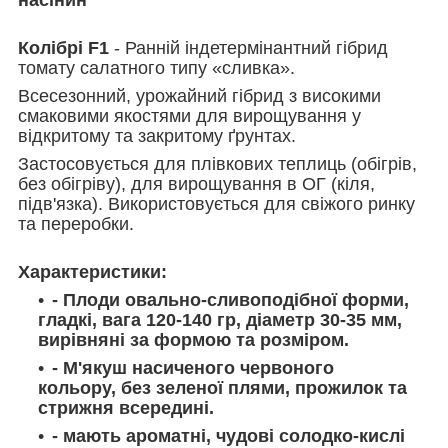
Колібрі F1
- Ранній індетермінантний гібрид
томату салатного типу «сливка».
Всесезонний, урожайний гібрид з високими
смаковими якостями для вирощування у
відкритому та закритому ґрунтах.
Застосовується для плівкових теплиць (обігрів,
без обігріву), для вирощування в ОГ (кіля,
підв'язка). Використовується для свіжого ринку
та переробки.
Характеристики:
- Плоди овально-сливоподібної форми,
гладкі, вага 120-140 гр, діаметр 30-35 мм,
вирівняні за формою та розміром.
- М'якуш насиченого червоного
кольору, без зеленої плями, прожилок та
стрижня всередині.
- мають ароматні, чудові солодко-кислі