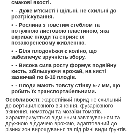
смакові якості.
- Дуже м'ясисті і щільні, не схильні до
розтріскування.
- Рослина з товстим стеблом та
потужною листовою пластиною, яка
вкриває плоди та сприяє їх
позакореневому живленню.
- Біля плодоніжки є коліно, що
забезпечує зручність збору.
- Висока сила росту формує подвійну
кисть, збільшуючи врожай, на кисті
зазвичай по 8-10 плодів.
- Плоди мають товсту стінку 5-7 мм, що
робить їх транспортабельними.
Особливості
: жаростійкий гібрид не схильний
до вертициліозного в'янення, фузаріозного
в'янення, нематоди та мозаїки томатів.
Характеризується відмінним зав'язуванням та
дружною віддачею врожаю, адаптований до
різних зон вирощування та під різні види ґрунтів.