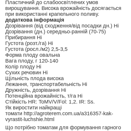
Пластичний до слабоосвітлених умов
вирощування. Висока врожайність досягається
при використанні крапельного поливу.
додаткова інформація
Дозрівання (від сходження/від посадки дн.) Ні
Дозрівання (дн.) середньо-ранній (70-75)
Прибирання Ні
Густота (розт./га) Ні
Густота (росл./м2) 2,5-3,5
Форма плоду овальна
Вага плоду, г 120-140
Колір плоду Ні
Сухих речовин Ні
Щільність плода висока
Лежання, транспортабельність Ні
Дружність, дозрівання Ні
Потенційна врожайність, т/га Ні
Стійкість HR: ToMV/V/Fol: 1,2. IR: Ss.
Як виростити найкращі
томати http://agroterem.com.ua/a316357-kak-
vyrastit-luchshie.html
Що потрібно томатам для формування гарного