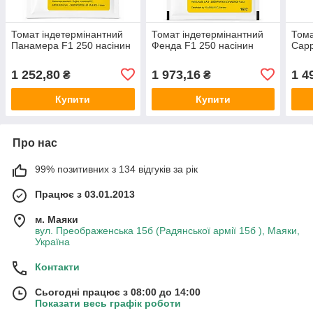
Томат індетермінантний
Томат індетермінантний
Тома
Панамера F1 250 насінин
Фенда F1 250 насінин
Сарр
1 252,80
1 973,16
1 4
₴
₴
Купити
Купити
Про нас
99% позитивних з 134 відгуків за рік
Працює з 03.01.2013
м. Маяки
вул. Преображенська 15б (Радянської армії 15б ), Маяки,
Україна
Контакти
Сьогодні працює з 08:00 до 14:00
Показати весь графік роботи