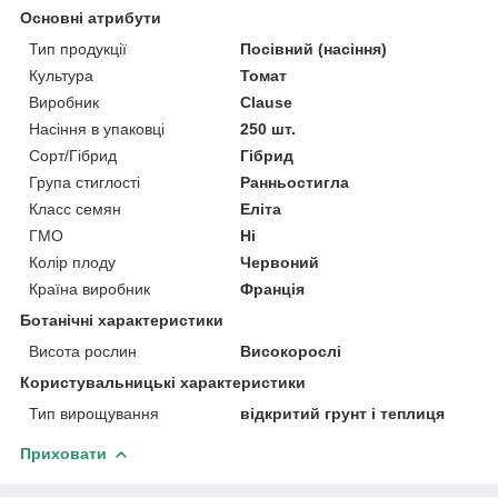
Основні атрибути
Тип продукції
Посівний (насіння)
Культура
Томат
Виробник
Clause
Насіння в упаковці
250 шт.
Сорт/Гібрид
Гібрид
Група стиглості
Ранньостигла
Класс семян
Еліта
ГМО
Ні
Колір плоду
Червоний
Країна виробник
Франція
Ботанічні характеристики
Висота рослин
Високорослі
Користувальницькі характеристики
Тип вирощування
відкритий грунт і теплиця
Приховати