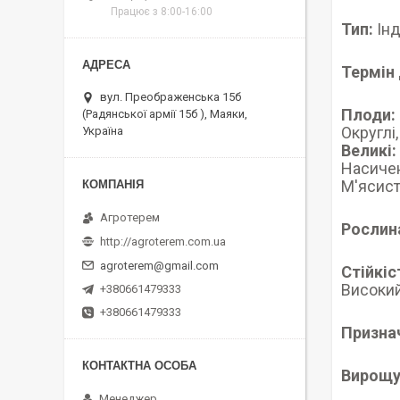
Працює з 8:00-16:00
Тип:
Інд
Термін 
вул. Преображенська 15б
Плоди:
(Радянської армії 15б ), Маяки,
Округлі,
Україна
Великі:
Насичен
М'ясист
Агротерем
Рослин
http://agroterem.com.ua
agroterem@gmail.com
Стійкіс
Високий
+380661479333
+380661479333
Призна
Вирощу
Менеджер