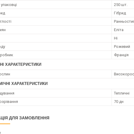
 упаковці
250 шт.
рид
Гібрид
глості
Ранньости
мян
Еліта
Ні
оду
Рожевий
иробник
Франція
НІ ХАРАКТЕРИСТИКИ
ослин
Високорос
МІЧНІ ХАРАКТЕРИСТИКИ
щування
Тепличні
озрівання
70 дн
ЦІЯ ДЛЯ ЗАМОВЛЕННЯ
₴