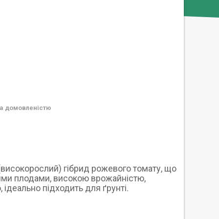
а домовленістю
й (високорослий) гібрид рожевого томату, що
лими плодами, високою врожайністю,
, ідеально підходить для ґрунті.