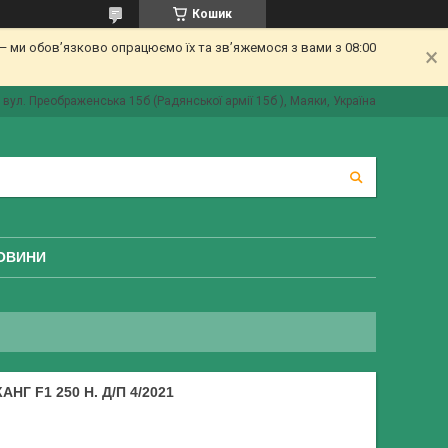
Кошик
 ми обов’язково опрацюємо їх та зв’яжемося з вами з 08:00
вул. Преображенська 15б (Радянської армії 15б ), Маяки, Україна
ОВИНИ
Г F1 250 Н. Д/П 4/2021