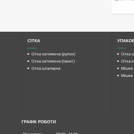
СІТКА
УПАКО
Сітка затіняюча (рулон)
Сітка 
Сітка затіняюча (пакет)
Сітка 
Сітка шпалерна
Мішки 
Мішки 
ГРАФІК РОБОТИ