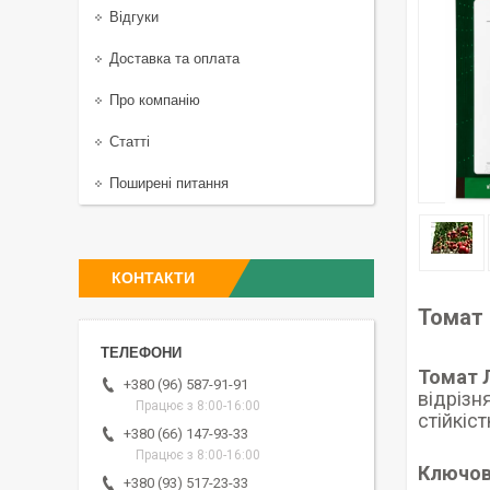
Відгуки
Доставка та оплата
Про компанію
Статті
Поширені питання
КОНТАКТИ
Томат 
Томат 
+380 (96) 587-91-91
відрізн
Працює з 8:00-16:00
стійкіс
+380 (66) 147-93-33
Працює з 8:00-16:00
Ключов
+380 (93) 517-23-33