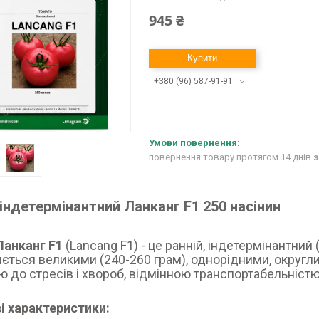
945 ₴
Купити
+380 (96) 587-91-91
повернення товару протягом 14 днів
з
індетермінантний Ланканг F1 250 насінин
Ланканг F1
(Lancang F1) - це ранній, індетермінантни
яється великими (240-260 грам), однорідними, округ
тю до стресів і хвороб, відмінною транспортабельністю
і характеристики: