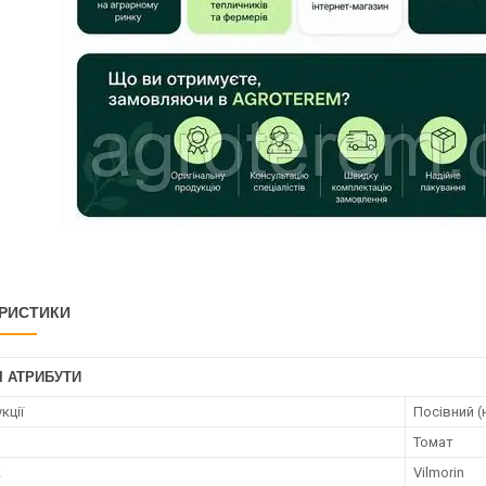
РИСТИКИ
І АТРИБУТИ
кції
Посівний (
Томат
к
Vilmorin