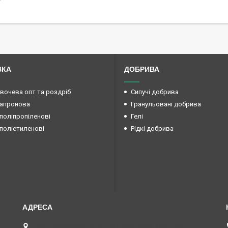
ВКА
ДОБРИВА
овочева опт та роздріб
Сипучі добрива
капронова
Гранульовані добрива
поліпропіленові
Гелі
поліетиленові
Рідкі добрива
вул. Преображенська 15б (Радянської армії 15б ),