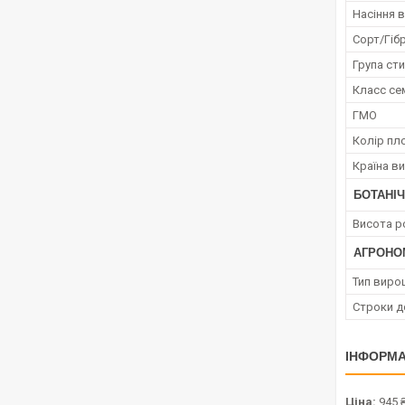
Насіння в
Сорт/Гіб
Група сти
Класс се
ГМО
Колір пл
Країна в
БОТАНІЧ
Висота р
АГРОНО
Тип виро
Строки д
ІНФОРМА
Ціна:
945 