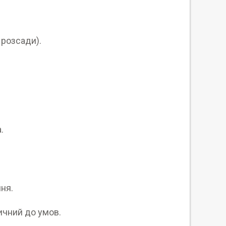
 розсади).
.
ння.
ичний до умов.