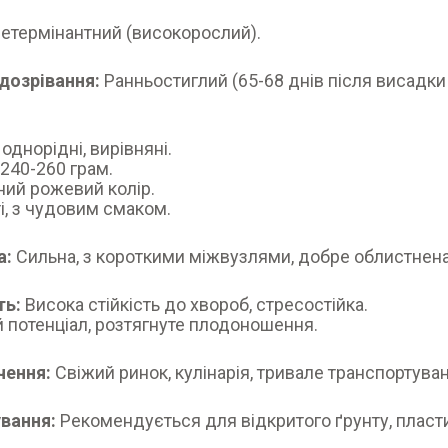
етермінантний (високорослий).
дозрівання:
Ранньостиглий (65-68 днів після висадки
 однорідні, вирівняні.
240-260 грам.
ий рожевий колір.
і, з чудовим смаком.
а:
Сильна, з короткими міжвузлями, добре облистнена
ть:
Висока стійкість до хвороб, стресостійка.
 потенціал, розтягнуте плодоношення.
чення:
Свіжий ринок, кулінарія, тривале транспортува
вання:
Рекомендується для відкритого ґрунту, пласт