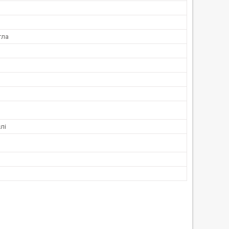
гла
лі