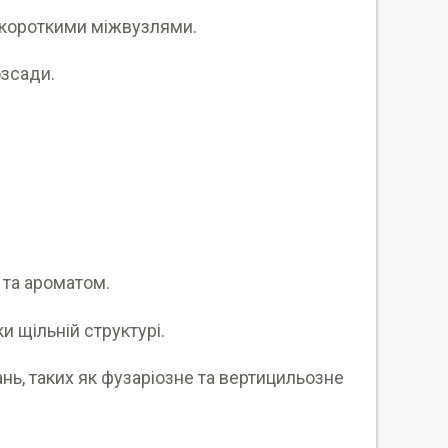
з короткими міжвузлями.
озсади.
 та ароматом.
и щільній структурі.
нь, таких як фузаріозне та вертицильозне