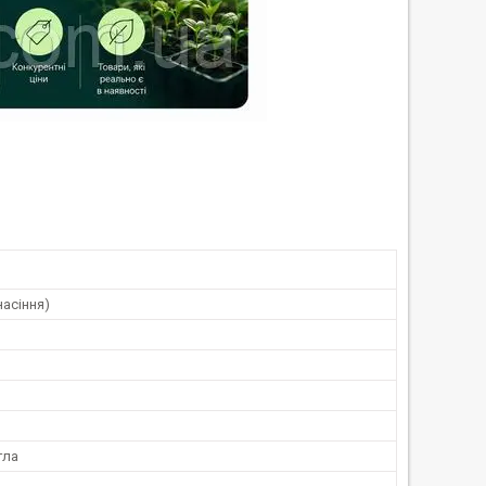
насіння)
n
гла