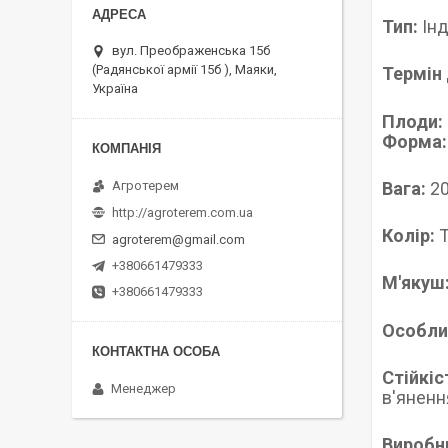
Тип:
Інд
вул. Преображенська 15б
(Радянської армії 15б ), Маяки,
Термін 
Україна
Плоди:
Форма:
Вага:
20
Агротерем
http://agroterem.com.ua
Колір:
Т
agroterem@gmail.com
+380661479333
М'якуш
+380661479333
Особли
Стійкіс
Менеджер
в'яненн
Виробн