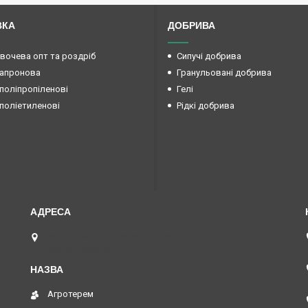
ВКА
ДОБРИВА
овочева опт та роздріб
Сипучі добрива
капронова
Гранульовані добрива
поліпропіленові
Гелі
поліетиленові
Рідкі добрива
вул. Преображенська 15б (Радянської армії 15б ),
Маяки, Україна
Агротерем