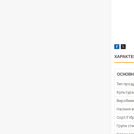
ХАРАКТЕ
ОСНОВН
Тип проду
Культура
Виробни
Насіння в
Сорт/Гіб
Група сти