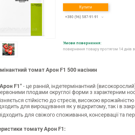
Купити
+380 (96) 587-91-91
повернення товару протягом 14 днів
з
рмінантний томат Арон F1
500 насінин
Арон F1"
- це ранній, індетермінантний (високорослий)
ервоними плодами округлої форми з характерним но
різняється стійкістю до стресів, високою врожайністю
дходить для вирощування як у відкритому, так і в закр
підходить для свіжого споживання, консервації та пе
еристики томату Арон F1: