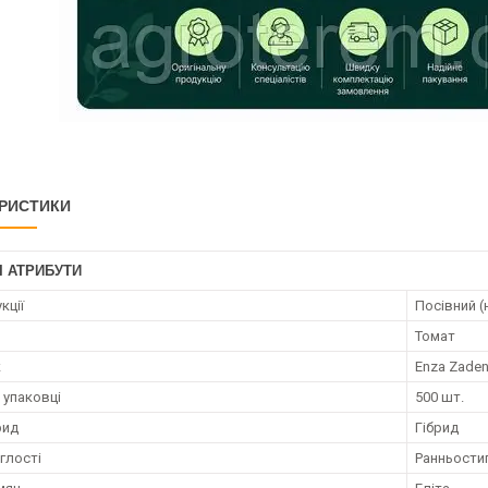
РИСТИКИ
І АТРИБУТИ
кції
Посівний (
Томат
к
Enza Zade
 упаковці
500 шт.
рид
Гібрид
глості
Ранньости