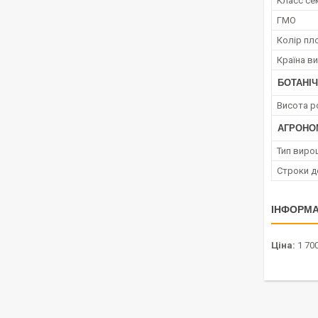
Класс се
ГМО
Колір пл
Країна в
БОТАНІЧ
Висота р
АГРОНО
Тип виро
Строки д
ІНФОРМА
Ціна:
1 700