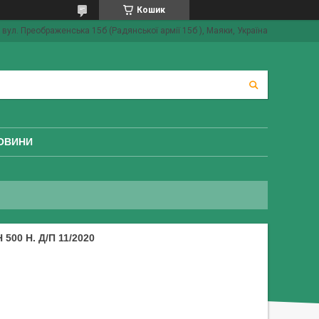
Кошик
вул. Преображенська 15б (Радянської армії 15б ), Маяки, Україна
ОВИНИ
00 Н. Д/П 11/2020