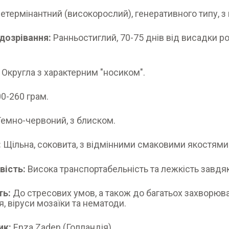
етермінантний (високорослий), генеративного типу, 
дозрівання:
Ранньостиглий, 70-75 днів від висадки р
Округла з характерним "носиком".
0-260 грам.
емно-червоний, з блиском.
:
Щільна, соковита, з відмінними смаковими якостями
вість:
Висока транспортабельність та лежкість завдяк
ть:
До стресових умов, а також до багатьох захворюва
я, віруси мозаїки та нематоди.
ик:
Enza Zaden (Голландія).