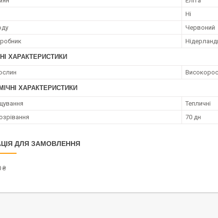
мян
Еліта
Ні
оду
Червоний
иробник
Нідерланд
НІ ХАРАКТЕРИСТИКИ
ослин
Високорос
МІЧНІ ХАРАКТЕРИСТИКИ
щування
Тепличні
озрівання
70 дн
ЦІЯ ДЛЯ ЗАМОВЛЕННЯ
 ₴