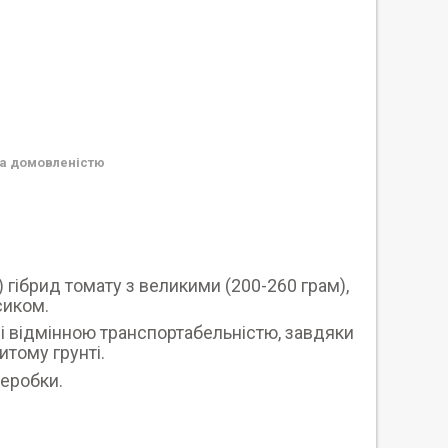
а домовленістю
 гібрид томату з великими (200-260 грам),
сиком.
 і відмінною транспортабельністю, завдяки
итому грунті.
реробки.