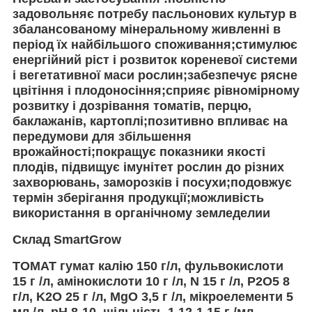
задовольняє потребу пасльонових культур в
збалансованому мінеральному живленні в
період їх найбільшого споживання;стимулює
енергійний ріст і розвиток кореневої системи
і вегетативної маси рослин;забезпечує рясне
цвітіння і плодоносіння;сприяє рівномірному
розвитку і дозрівання томатів, перцю,
баклажанів, картоплі;позитивно впливає на
передумови для збільшення
врожайності;покращує показники якості
плодів, підвищує імунітет рослин до різних
захворювань, заморозків і посухи;подовжує
термін зберігання продукції;можливість
використання в органічному земледелии
Склад SmartGrow
ТОМАТ гумат калію 150 г/л, фульвокислоти
15 г /л, амінокислоти 10 г /л, N 15 г /л, P2O5 8
г/л, K2O 25 г /л, MgO 3,5 г /л, мікроелементи 5
мл /л, pH 8-10, щільність 1,12-1,15 г /мл