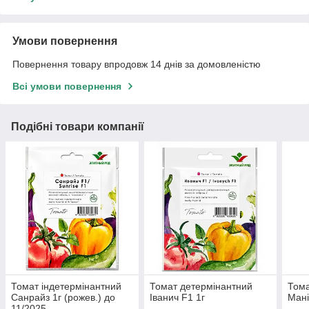
Умови повернення
Повернення товару впродовж 14 днів за домовленістю
Всі умови повернення
Подібні товари компанії
Томат індетермінантний
Томат детермінантний
Тома
Санрайз 1г (рожев.) до
Іванич F1 1г
Мані
11/2025