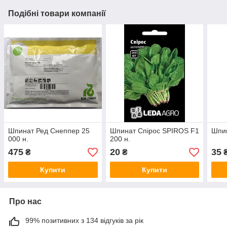
Подібні товари компанії
Шпинат Ред Снеппер 25
Шпинат Спірос SPIROS F1
Шпин
000 н.
200 н.
475
20
35
₴
₴
Купити
Купити
Про нас
99% позитивних з 134 відгуків за рік