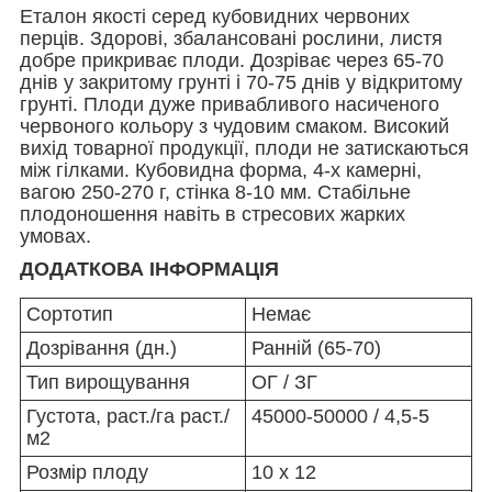
Еталон якості серед кубовидних червоних
перців. Здорові, збалансовані рослини, листя
добре прикриває плоди. Дозріває через 65-70
днів у закритому грунті і 70-75 днів у відкритому
грунті. Плоди дуже привабливого насиченого
червоного кольору з чудовим смаком. Високий
вихід товарної продукції, плоди не затискаються
між гілками. Кубовидна форма, 4-х камерні,
вагою 250-270 г, стінка 8-10 мм. Стабільне
плодоношення навіть в стресових жарких
умовах.
ДОДАТКОВА ІНФОРМАЦІЯ
Сортотип
Немає
Дозрівання (дн.)
Ранній (65-70)
Тип вирощування
ОГ / ЗГ
Густота, раст./га раст./
45000-50000 / 4,5-5
м2
Розмір плоду
10 х 12