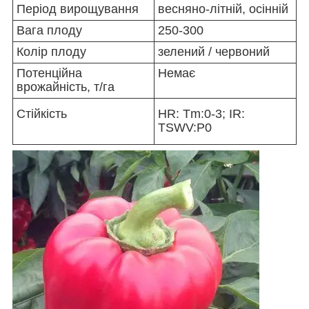
Період вирощування
весняно-літній, осінній
Вага плоду
250-300
Колір плоду
зелений / червоний
Потенційна
Немає
врожайність, т/га
Стійкість
HR: Tm:0-3; IR:
TSWV:P0