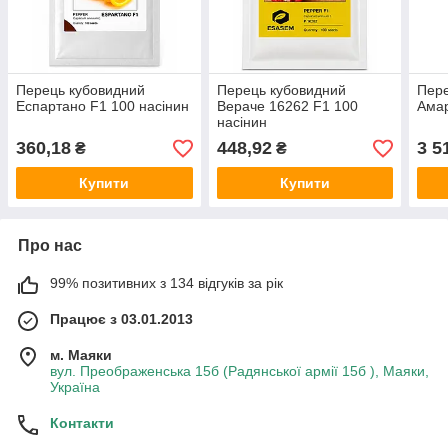
Перець кубовидний
Перець кубовидний
Пере
Еспартано F1 100 насінин
Вераче 16262 F1 100
Амар
насінин
360,18
448,92
3 5
₴
₴
Купити
Купити
Про нас
99% позитивних з 134 відгуків за рік
Працює з 03.01.2013
м. Маяки
вул. Преображенська 15б (Радянської армії 15б ), Маяки,
Україна
Контакти