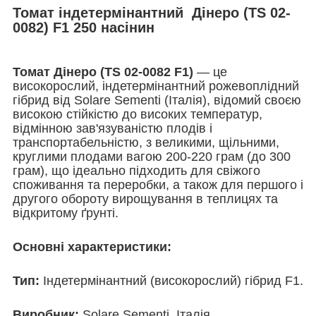
Томат індетермінантний Дінеро (TS 02-
0082) F1 250 насінин
Томат Дінеро (TS 02-0082 F1)
— це
високорослий, індетермінантний рожевоплідний
гібрид від Solare Sementi (Італія), відомий своєю
високою стійкістю до високих температур,
відмінною зав'язуваністю плодів і
транспортабельністю, з великими, щільними,
круглими плодами вагою 200-220 грам (до 300
грам), що ідеально підходить для свіжого
споживання та переробки, а також для першого і
другого обороту вирощування в теплицях та
відкритому ґрунті.
Основні характеристики:
Тип:
Індетермінантний (високорослий) гібрид F1.
Виробник:
Solare Sementi, Італія.