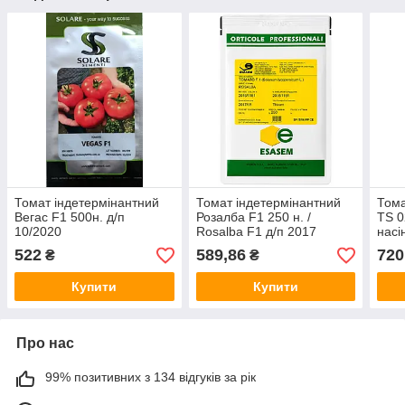
Томат індетермінантний
Томат індетермінантний
Тома
Вегас F1 500н. д/п
Розалба F1 250 н. /
TS 0
10/2020
Rosalba F1 д/п 2017
насі
522
589,86
720
₴
₴
Купити
Купити
Про нас
99% позитивних з 134 відгуків за рік