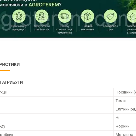
РИСТИКИ
І АТРИБУТИ
кції
Посівний (
Томат
к
Елітний ря
Ні
оду
Чорний
иробник
Молдова