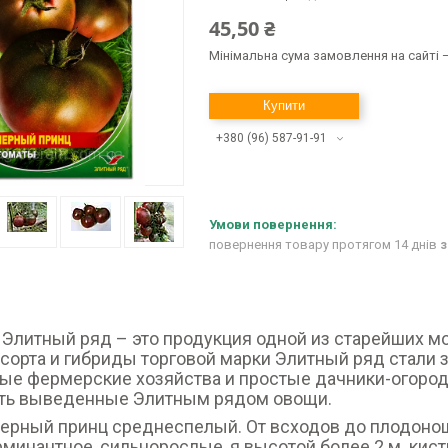
45,50 ₴
Мінімальна сума замовлення на сайті —
Купити
+380 (96) 587-91-91
повернення товару протягом 14 днів
з
Элитный ряд – это продукция одной из старейших 
сорта и гибриды торговой марки Элитный ряд стали
ые фермерские хозяйства и простые дачники-огород
ть выведенные Элитным рядом овощи.
ерный принц среднеспелый. От всходов до плодоно
минантное, сильнорослые, я высотой более 2 м. кист