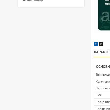
ХАРАКТЕ
ОСНОВН
Тип проду
Культура
Виробни
ГМО
Колір пл
Країна в