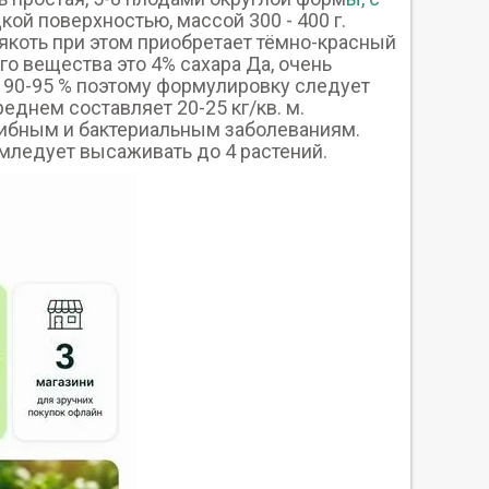
ой поверхностью, массой 300 - 400 г.
якоть при этом приобретает тёмно-красный
о вещества это 4% сахара Да, очень
 90-95 % поэтому формулировку следует
реднем составляет 20-25 кг/кв. м.
рибным и бактериальным заболеваниям.
 мледует высаживать до 4 растений.