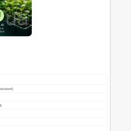
насіння)
д