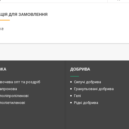
ЦІЯ ДЛЯ ЗАМОВЛЕННЯ
 ₴
ВКА
ДОБРИВА
овочева опт та роздріб
Сипучі добрива
капронова
Гранульовані добрива
поліпропіленові
Гелі
поліетиленові
Рідкі добрива