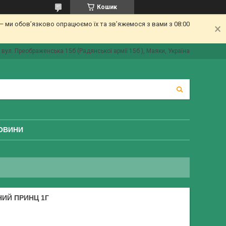
Кошик
 ми обов’язково опрацюємо їх та зв’яжемося з вами з 08:00
вул. Преображенська 15б (Радянської армії 15б ), Маяки, Україна
ОВИНИ
ИЙ ПРИНЦ 1Г