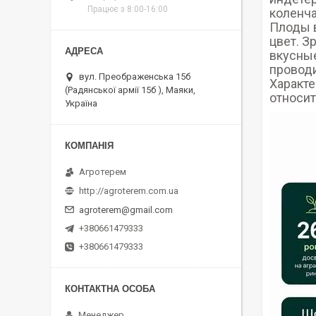
Працює з 8:00-16:00
коленча
Плоды в
цвет. З
вкусные
проводи
вул. Преображенська 15б
Характе
(Радянської армії 15б ), Маяки,
относит
Україна
Агротерем
http://agroterem.com.ua
agroterem@gmail.com
+380661479333
+380661479333
Менеджер