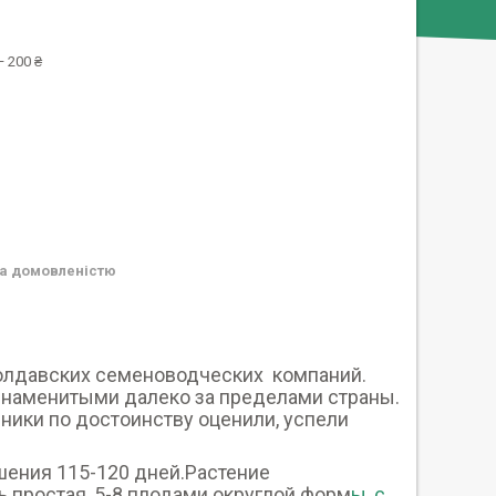
 200 ₴
а домовленістю
молдавских семеноводческих компаний.
 знаменитыми далеко за пределами страны.
ники по достоинству оценили, успели
шения 115-120 дней.Растение
ь простая, 5-8 плодами округлой форм
ы, с