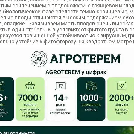
тым сочленением с плодоножкой, с глянцевой и гладк
 биологической фазе спелости тёмно-коричневые, м
релые плоды отличаются высоким содержанием сухог
, сладкие. Завязываем масть плодов очень высокая
ть в один стебель. К в условиях открытого грунта в с
ризуется повышенной устойчивостью к вирусным, г
ельно устойчив к фитофторозу. на квадратном метре