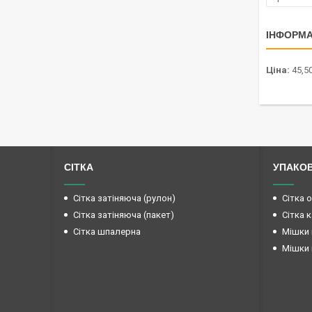
ІНФОРМА
Ціна:
45,50
СІТКА
УПАКО
Сітка затіняюча (рулон)
Сітка 
Сітка затіняюча (пакет)
Сітка 
Сітка шпалерна
Мішки 
Мішки 