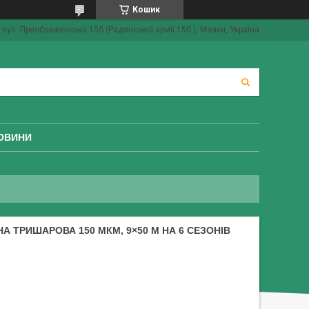
Кошик
вул. Преображенська 15б (Радянської армії 15б ), Маяки, Україна
ОВИНИ
А ТРИШАРОВА 150 МКМ, 9×50 М НА 6 СЕЗОНІВ