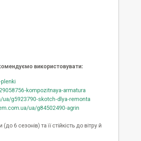
екомендуємо використовувати:
plenki
129058756-kompozitnaya-armatura
a/ua/g5923790-skotch-dlya-remonta
erem.com.ua/ua/g84502490-agrin
о 6 сезонів) та її стійкість до вітру й