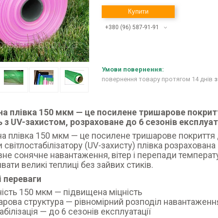
Купити
+380 (96) 587-91-91
повернення товару протягом 14 днів
з
на плівка 150 мкм — це посилене тришарове покрит
 з UV-захистом, розраховане до 6 сезонів експлуата
а плівка 150 мкм — це посилене тришарове покриття
 світлостабілізатору (UV-захисту) плівка розрахована
вне сонячне навантаження, вітер і перепади темпера
вати великі теплиці без зайвих стиків.
і переваги
ість 150 мкм — підвищена міцність
рова структура — рівномірний розподіл навантаженн
абілізація — до 6 сезонів експлуатації