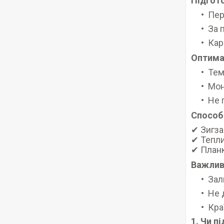
Підгот
Пер
За 
Кар
Оптима
Тем
Мон
Не 
Способ
✔ Зигза
✔ Тепли
✔ Планк
Важли
Зал
Не 
Кра
1. Чи п