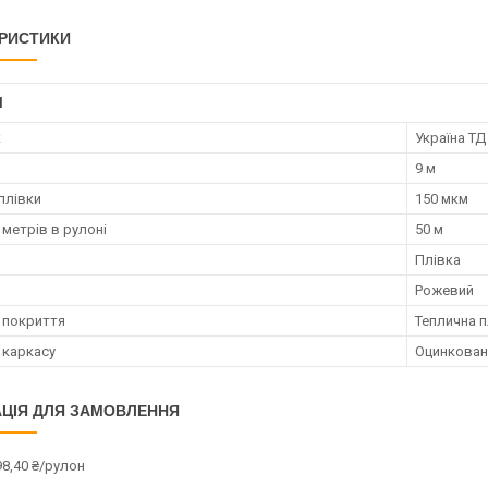
РИСТИКИ
І
к
Україна ТД
9 м
плівки
150 мкм
 метрів в рулоні
50 м
Плівка
Рожевий
 покриття
Теплична п
 каркасу
Оцинкован
ЦІЯ ДЛЯ ЗАМОВЛЕННЯ
98,40 ₴/рулон