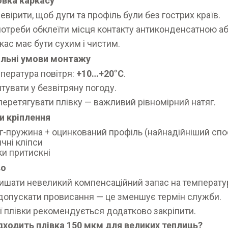
овка каркасу
евірити, щоб дуги та профіль були без гострих країв.
потреби обклеїти місця контакту антиконденсатною а
кас має бути сухим і чистим.
льні умови монтажу
пература повітря:
+10…+20°C
.
тувати у безвітряну погоду.
перетягувати плівку — важливий рівномірний натяг.
и кріплення
г-пружина + оцинкований профіль (найнадійніший спо
чні кліпси
и притискні
во
ишати невеликий компенсаційний запас на температу
допускати провисання — це зменшує термін служби.
ї плівки рекомендується додатково закріпити.
ідходить плівка 150 мкм для великих теплиць?