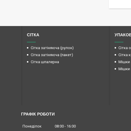
СІТКА
УПАКО
Сітка затіняюча (рулон)
Сітка 
Сітка затіняюча (пакет)
Сітка 
Сітка шпалерна
Мішки 
Мішки 
ГРАФІК РОБОТИ
Понеділок
08:00
16:00