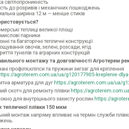
а світлопроникність
ість до розривів і механічних пошкоджень
альна ширина 12 м — менше стиків
ористовується?
мерські теплиці великої площі
мислові парники
онні та багаторічні тепличні конструкції
ощування овочів, зелені, розсади, ягід
риття тунелів та аграрних конструкцій
авильного монтажу та довговічності Агротерем р
ані профіля,кліпси та пружини зигзаг для кріплення
ttps://agroterem.com.ua/ua/g120177905-kreplenie-dlya-
тна арматура для дуг
https://agroterem.com.ua/ua/g
ий скотч для ремонту плівки
https://agroterem.com.u
окно для внутрішнього захисту рослин
https://agrot
 тепличної плівки 150 мкм
ний монтаж напряму впливає на термін служби плівки (д
жень.