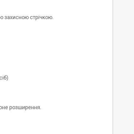
бо захисною стрічкою.
сіб)
рне розширення.