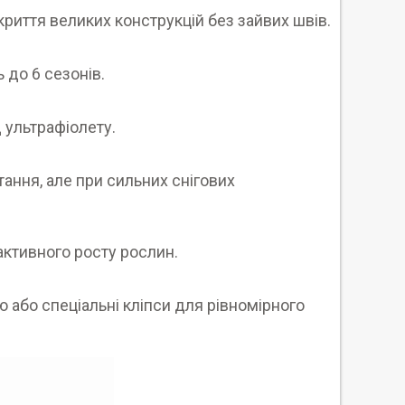
криття великих конструкцій без зайвих швів.
 до 6 сезонів.
д ультрафіолету.
ання, але при сильних снігових
активного росту рослин.
 або спеціальні кліпси для рівномірного