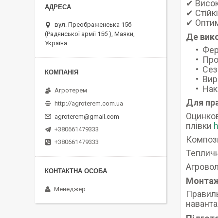
✔ Висок
✔ Стійк
✔ Оптим
вул. Преображенська 15б
(Радянської армії 15б ), Маяки,
Де вик
Україна
Фер
Про
Сез
Вир
Нак
Агротерем
Для пр
http://agroterem.com.ua
Оцинков
agroterem@gmail.com
плівки
h
+380661479333
Компози
+380661479333
Тепличн
Агровол
Монтаж
Менеджер
Правиль
наванта