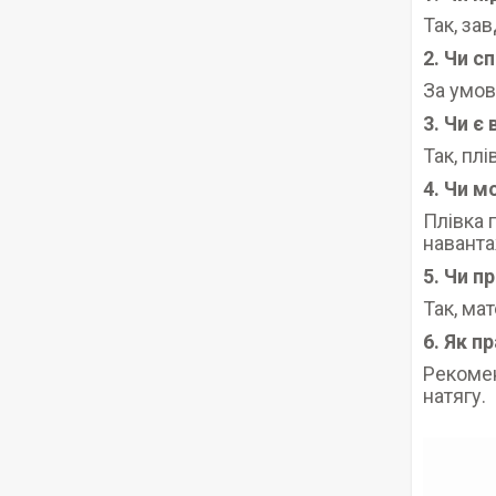
Так, за
2. Чи с
За умов
3. Чи є
Так, пл
4. Чи 
Плівка 
наванта
5. Чи п
Так, ма
6. Як п
Рекомен
натягу.