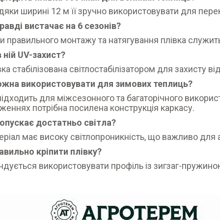
вдяки ширині 12 м її зручно використовувати для пере
правді вистачає на 6 сезонів?
и правильного монтажу та натягування плівка служить
 в ній UV-захист?
івка стабілізована світлостабілізатором для захисту ві
можна використовувати для зимових теплиць?
підходить для міжсезонного та багаторічного використ
женнях потрібна посилена конструкція каркасу.
ропускає достатньо світла?
теріал має високу світлопроникність, що важливо для 
равильно кріпити плівку?
дується використовувати профіль із зигзаг-пружиною