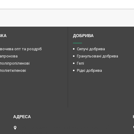
ВКА
ДОБРИВА
овочева опт та роздріб
Сипучі добрива
капронова
Гранульовані добрива
поліпропіленові
Гелі
поліетиленові
Рідкі добрива
вул. Преображенська 15б (Радянської армії 15б ),
Маяки, Україна