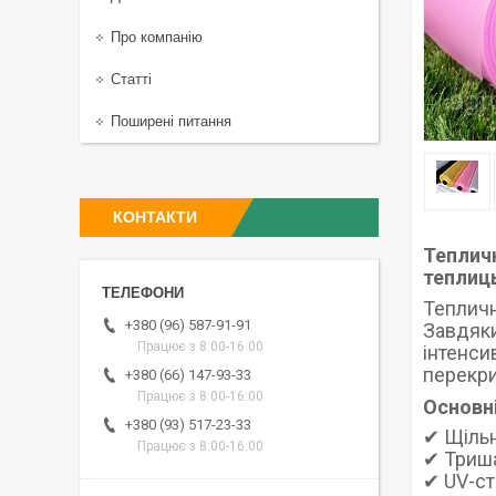
Про компанію
Статті
Поширені питання
КОНТАКТИ
Теплич
теплиць
Тепличн
+380 (96) 587-91-91
Завдяки
Працює з 8:00-16:00
інтенси
перекри
+380 (66) 147-93-33
Працює з 8:00-16:00
Основн
+380 (93) 517-23-33
✔ Щільн
Працює з 8:00-16:00
✔ Триша
✔ UV-ст